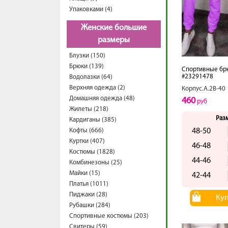
Упаковками (4)
Женские большие
размеры
Блузки (150)
Брюки (139)
Спортивные бр
#23291478
Водолазки (64)
Верхняя одежда (2)
Корпус.А.2В-40
Домашняя одежда (48)
460
руб
Жилеты (218)
Раз
Кардиганы (385)
Кофты (666)
48-50
Куртки (407)
46-48
Костюмы (1828)
44-46
Комбинезоны (25)
Майки (15)
42-44
Платья (1011)
Пиджаки (28)
Ку
Рубашки (284)
Спортивные костюмы (203)
Свитеры (59)