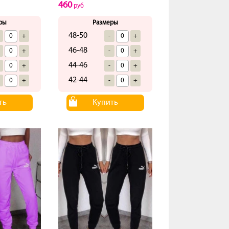
460
руб
ры
Размеры
48-50
+
-
+
46-48
+
-
+
44-46
+
-
+
42-44
+
-
+
ть
Купить