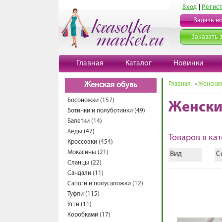
Вход
|
Регис
Задать в
Заказать 
Главная
Каталог
Новинки
Главная
»
Женская
Женская обувь
Босоножки (157)
Женски
Ботинки и полуботинки (49)
Балетки (14)
Кеды (47)
Товаров в кат
Кроссовки (454)
Мокасины (21)
Вид
С
Сланцы (22)
Сандали (11)
Сапоги и полусапожки (12)
Туфли (115)
Угги (11)
Коробками (17)