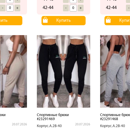
42-44
42-44
-
+
-
+
-
пить
Купить
Купи
юки
Спортивные брюки
Спортивные брюк
#23291469
#23291468
20.07.2026
20.07.2026
Корпус.А.2В-40
Корпус.А.2В-40