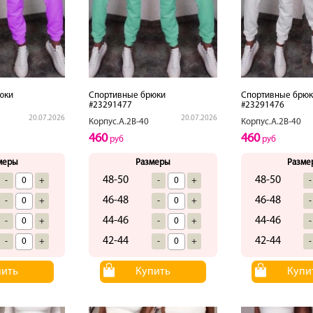
юки
Спортивные брюки
Спортивные брюк
#23291477
#23291476
20.07.2026
20.07.2026
Корпус.А.2В-40
Корпус.А.2В-40
460
460
руб
руб
меры
Размеры
Разме
48-50
48-50
-
+
-
+
-
46-48
46-48
-
+
-
+
-
44-46
44-46
-
+
-
+
-
42-44
42-44
-
+
-
+
-
пить
Купить
Купи