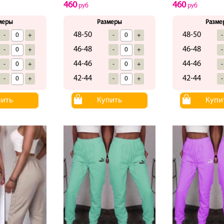
460
460
руб
руб
меры
Размеры
Разме
48-50
48-50
-
+
-
+
-
46-48
46-48
-
+
-
+
-
44-46
44-46
-
+
-
+
-
42-44
42-44
-
+
-
+
-
пить
Купить
Купи