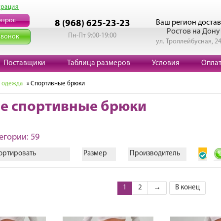
трация
опрос
Ваш регион достав
8 (968) 625-23-23
Ростов на Дону
Пн-Пт 9:00-19:00
звонок
ул. Троллейбусная, 2
Поставщики
Таблица размеров
Условия
Опла
 одежда
» Спортивные брюки
е спортивные брюки
егории: 59
ортировать
Размер
Производитель
1
2
→
В конец