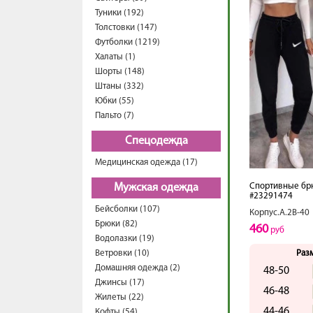
Туники (192)
Толстовки (147)
Футболки (1219)
Халаты (1)
Шорты (148)
Штаны (332)
Юбки (55)
Пальто (7)
Спецодежда
Медицинская одежда (17)
Спортивные бр
Мужская одежда
#23291474
Бейсболки (107)
Корпус.А.2В-40
Брюки (82)
460
руб
Водолазки (19)
Ветровки (10)
Раз
Домашняя одежда (2)
48-50
Джинсы (17)
46-48
Жилеты (22)
44-46
Кофты (54)