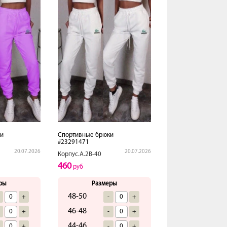
и
Спортивные брюки
#23291471
20.07.2026
20.07.2026
Корпус.А.2В-40
460
руб
ры
Размеры
48-50
+
-
+
46-48
+
-
+
44-46
+
-
+