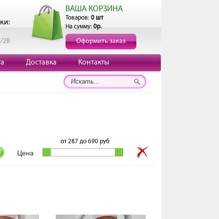
ВАША КОРЗИНА
Товаров:
0 шт
ки:
На сумму:
0р.
4/2В
Оформить заказ
та
Доставка
Контакты
от
287
до
690
руб