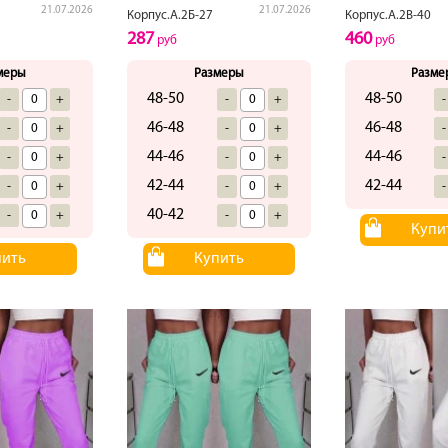
21.07.2026
21.07.2026
Корпус.А.2Б-27
Корпус.А.2В-40
287
460
руб
руб
меры
Размеры
Разме
48-50
48-50
-
+
-
+
-
46-48
46-48
-
+
-
+
-
44-46
44-46
-
+
-
+
-
42-44
42-44
-
+
-
+
-
40-42
-
+
-
+
Купи
пить
Купить