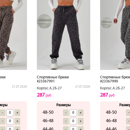
юки
Спортивные брюки
Спортивные брюк
#23367991
#23367990
21.07.2026
21.07.2026
Корпус.А.2Б-27
Корпус.А.2Б-27
287
287
руб
руб
меры
Размеры
Разме
48-50
48-50
-
+
-
+
-
46-48
46-48
-
+
-
+
-
44-46
44-46
-
+
-
+
-