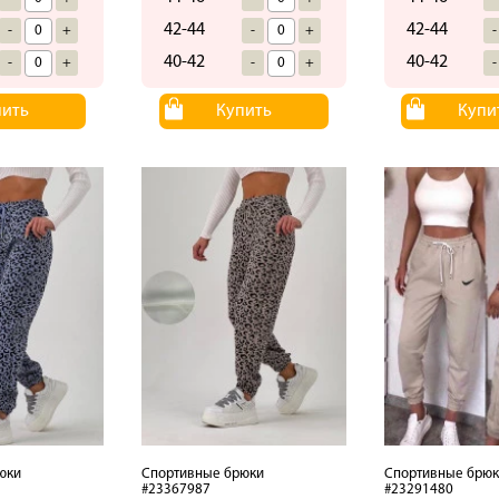
42-44
42-44
-
+
-
+
-
40-42
40-42
-
+
-
+
-
пить
Купить
Купи
юки
Спортивные брюки
Спортивные брюк
#23367987
#23291480