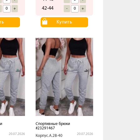
42-44
+
-
+
ть
Купить
и
Спортивные брюки
#23291467
20.07.2026
20.07.2026
Корпус.А.2В-40