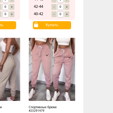
42-44
+
-
+
40-42
+
-
+
ть
Купить
и
Спортивные брюки
#23291479