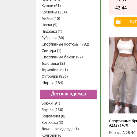
Куртки (61)
42-44
Костюмы (354)
Майки (10)
Ку
Носки (5)
Пиджаки (1)
Рубашки (80)
Спортивные костюмы (782)
Свитера (1)
Спортивные брюки (97)
Толстовки (53)
Термобелье (1)
Футболки (886)
Шорты (184)
Детская одежда
Брюки (91)
Блузки (138)
Водолазки (8)
Спортивные бр
Ветровки (3)
#23291470
Домашняя одежда (1)
Корпус.А.2В-40
Колготки (6)