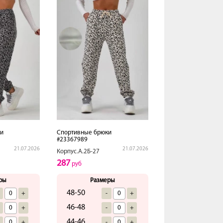
и
Спортивные брюки
#23367989
21.07.2026
21.07.2026
Корпус.А.2Б-27
287
руб
ры
Размеры
48-50
+
-
+
46-48
+
-
+
44-46
+
-
+