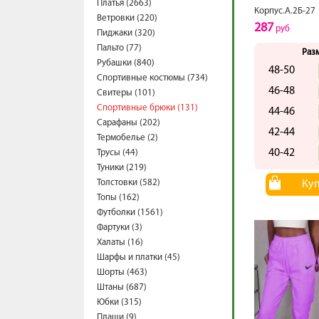
Платья (2663)
Корпус.А.2Б-27
Ветровки (220)
287
руб
Пиджаки (320)
Пальто (77)
Раз
Рубашки (840)
48-50
Спортивные костюмы (734)
46-48
Свитеры (101)
Спортивные брюки (131)
44-46
Сарафаны (202)
42-44
Термобелье (2)
40-42
Трусы (44)
Туники (219)
Толстовки (582)
Ку
Топы (162)
Футболки (1561)
Фартуки (3)
Халаты (16)
Шарфы и платки (45)
Шорты (463)
Штаны (687)
Юбки (315)
Плащи (9)