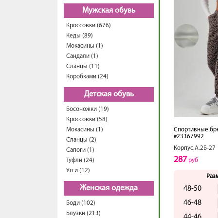
Мужская обувь
Кроссовки (676)
Кеды (89)
Мокасины (1)
Сандали (1)
Сланцы (11)
Коробками (24)
Детская обувь
Босоножки (19)
Кроссовки (58)
Мокасины (1)
Спортивные бр
#23367992
Сланцы (2)
Корпус.А.2Б-27
Сапоги (1)
287
Туфли (24)
руб
Угги (12)
Раз
Женская одежда
48-50
46-48
Боди (102)
Блузки (213)
44-46