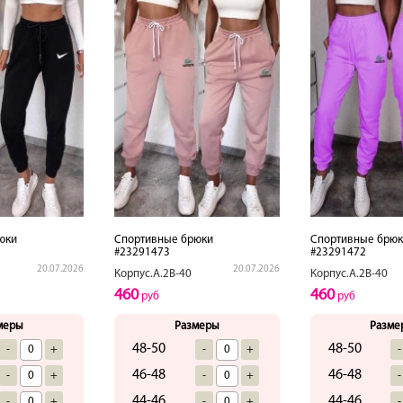
юки
Спортивные брюки
Спортивные брюк
#23291473
#23291472
20.07.2026
20.07.2026
Корпус.А.2В-40
Корпус.А.2В-40
460
460
руб
руб
меры
Размеры
Разме
48-50
48-50
-
+
-
+
-
46-48
46-48
-
+
-
+
-
44-46
44-46
-
+
-
+
-