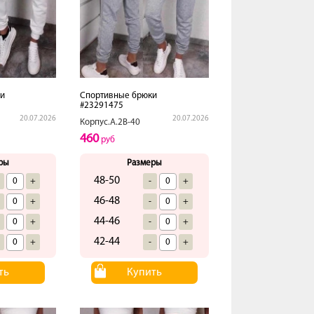
и
Спортивные брюки
#23291475
20.07.2026
20.07.2026
Корпус.А.2В-40
460
руб
ры
Размеры
48-50
+
-
+
46-48
+
-
+
44-46
+
-
+
42-44
+
-
+
ть
Купить