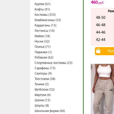
460
руб
Куртки (61)
Кофты (91)
Раз
Костюмы (353)
48-50
Комбинезоны (55)
46-48
Кардиганы (13)
Леггинсы (10)
44-46
Майки (18)
42-44
Носки (32)
Платья (71)
Ку
Пиджаки (1)
Рубашки (62)
Спортивные костюмы (23)
Сарафаны (15)
Свитеры (9)
Толстовки (38)
Туники (2)
Футболки (52)
Фартуки (6)
Шапки (15)
Шорты (8)
Школьная форма (66)