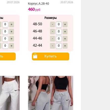
20.07.2026
20.07.2026
Корпус.А.2В-40
460
руб
ры
Размеры
48-50
+
-
+
46-48
+
-
+
44-46
+
-
+
42-44
+
-
+
ть
Купить