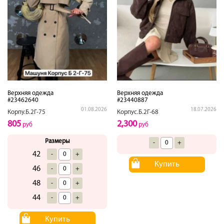
Верхняя одежда
Верхняя одежда
#23462640
#23440887
01.08.2026
18.07.2026
Корпу.Б.2Г-75
Корпус.Б.2Г-68
805
2,300
руб
руб
Размеры
-
+
42
-
+
Купить
46
-
+
48
-
+
44
-
+
Купить