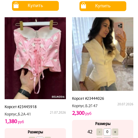
Купить
Купить
Корсет #23444026
20.07.2026
Корпус.Б.2Г-47
Корсет #23445918
2,300
21.07.2026
руб
Корпус,Б.2А-41
1,380
руб
Размеры
42
-
+
Размеры