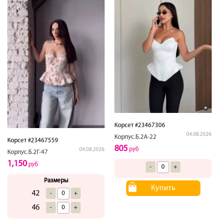
Корсет #23467306
04.08.2026
Корпус.Б.2А-22
Корсет #23467559
805
руб
04.08.2026
Корпус.Б.2Г-47
1,150
руб
-
+
Размеры
Купить
42
-
+
46
-
+