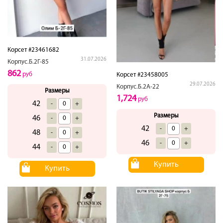
Корсет #23461682
31.07.2026
Корпус.Б.2Г-85
862
руб
Корсет #23458005
29.07.2026
Корпус.Б.2А-22
Размеры
1,724
руб
42
-
+
Размеры
46
-
+
42
-
+
48
-
+
46
-
+
44
-
+
Купить
Купить