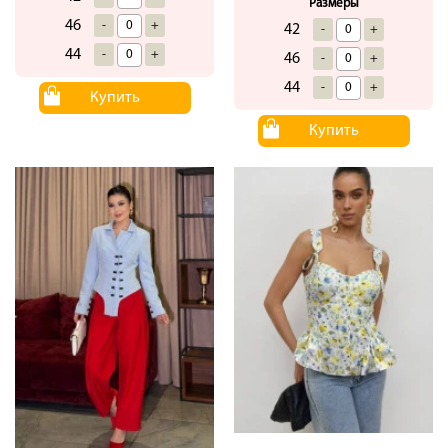
Размеры
46
-
+
42
-
+
44
-
+
46
-
+
44
-
+
Купить
Купить