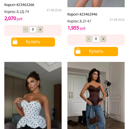
Корсет #23463266
01.08.2026
Корпус.Б.2Д-79
Корсет #23462946
2,070
руб
01.08.2026
Корпус.Б.2Г-47
1,955
руб
-
+
-
+
Купить
Купить