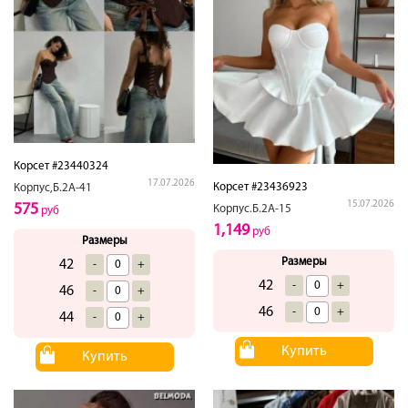
Корсет #23440324
17.07.2026
Корсет #23436923
Корпус,Б.2А-41
15.07.2026
575
Корпус.Б.2А-15
руб
1,149
руб
Размеры
Размеры
42
-
+
42
-
+
46
-
+
46
-
+
44
-
+
Купить
Купить