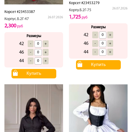
Корсет #23453279
26.07.2026
Корпу.Б.2Г-75
Корсет #23453387
1,725
руб
26.07.2026
Корпус.Б.2Г-47
2,300
руб
Размеры
42
-
+
Размеры
46
42
-
+
-
+
44
46
-
+
-
+
44
-
+
Купить
Купить