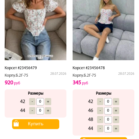
Корсет #23456479
Корсет #23456478
28.07.2026
28.07.2026
Корпу.Б.2Г-75
Корпу.Б.2Г-75
920
345
руб
руб
Размеры
Размеры
42
42
-
+
-
+
44
46
-
+
-
+
48
-
+
Купить
44
-
+