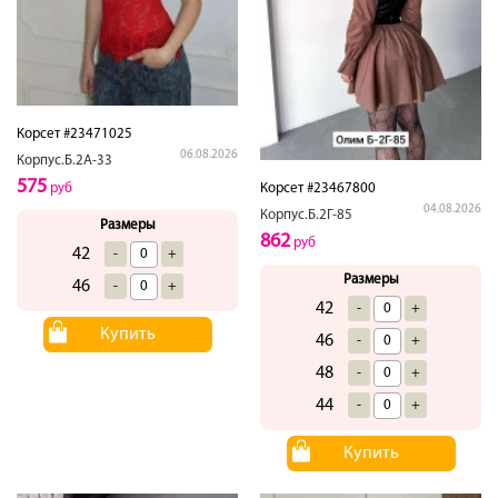
Корсет #23471025
06.08.2026
Корпус.Б.2А-33
575
Корсет #23467800
руб
04.08.2026
Корпус.Б.2Г-85
Размеры
862
руб
42
-
+
Размеры
46
-
+
42
-
+
Купить
46
-
+
48
-
+
44
-
+
Купить