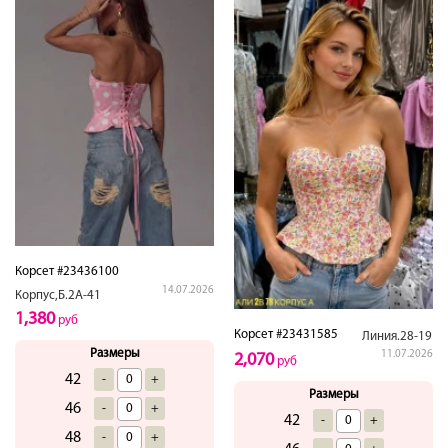
Корсет #23436100
14.07.2026
Корпус,Б.2А-41
1,380
руб
Корсет #23431585
Линия.28-19
Размеры
11.07.2026
2,070
руб
42
-
+
Размеры
46
-
+
42
-
+
48
-
+