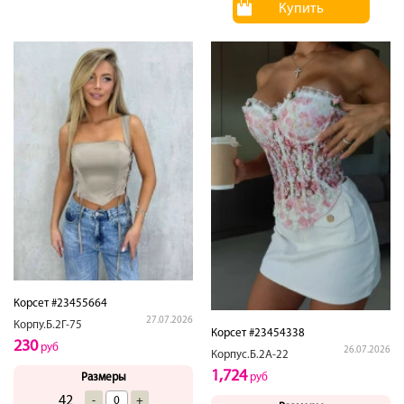
Купить
Корсет #23455664
27.07.2026
Корпу.Б.2Г-75
Корсет #23454338
230
руб
26.07.2026
Корпус.Б.2А-22
1,724
Размеры
руб
42
-
+