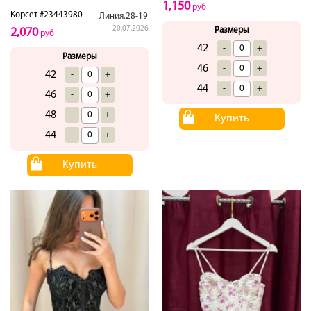
1,150
руб
Корсет #23443980
Линия.28-19
20.07.2026
Размеры
2,070
руб
42
-
+
Размеры
46
-
+
42
-
+
44
-
+
46
-
+
48
-
+
Купить
44
-
+
Купить