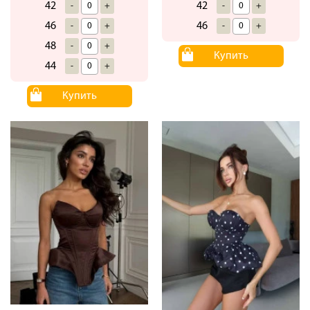
42
42
-
+
-
+
46
46
-
+
-
+
48
-
+
Купить
44
-
+
Купить