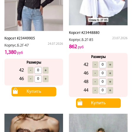
Корсет #23448880
Корсет #23449905
23.07.2026
Корпус.Б.2Г-85
24.07.2026
Корпус.Б.2Г-47
862
руб
1,380
руб
Размеры
Размеры
42
-
+
42
-
+
46
-
+
46
-
+
48
-
+
44
-
+
Купить
Купить