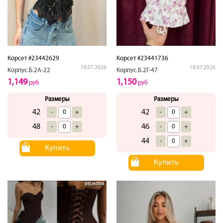
Корсет #23442629
Корсет #23441736
19.07.2026
18.07.2026
Корпус.Б.2А-22
Корпус.Б.2Г-47
1,149
1,150
руб
руб
Размеры
Размеры
42
42
-
+
-
+
48
46
-
+
-
+
44
-
+
Купить
Купить