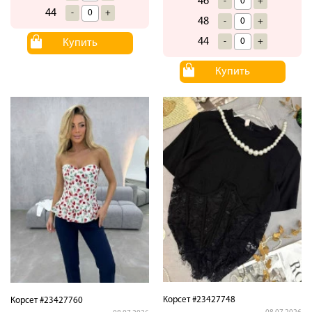
46
-
+
44
-
+
48
-
+
44
-
+
Купить
Купить
Корсет #23427748
Корсет #23427760