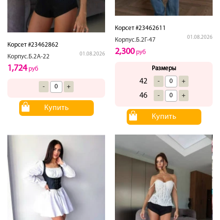
Корсет #23462611
01.08.2026
Корпус.Б.2Г-47
Корсет #23462862
2,300
руб
01.08.2026
Корпус.Б.2А-22
1,724
Размеры
руб
42
-
+
-
+
46
-
+
Купить
Купить