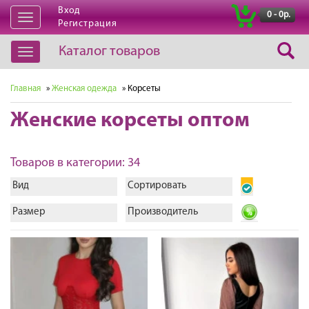
Вход
|
0 - 0р.
Открыть
Регистрация
навигацию
Каталог товаров
Открыть
навигацию
Главная
»
Женская одежда
» Корсеты
Женские корсеты оптом
Товаров в категории: 34
Вид
Сортировать
Размер
Производитель