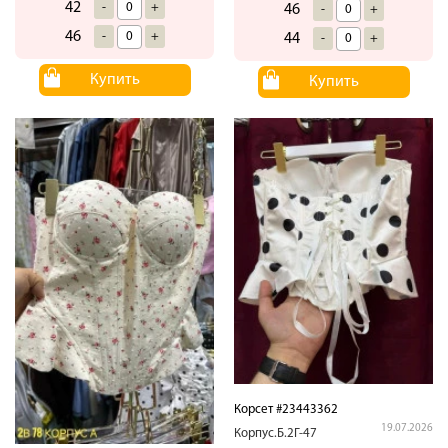
42
-
+
46
-
+
46
-
+
44
-
+
Купить
Купить
Корсет #23443362
19.07.2026
Корпус.Б.2Г-47