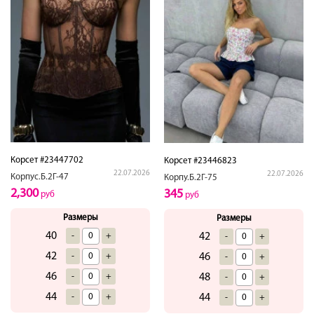
Корсет #23447702
Корсет #23446823
22.07.2026
22.07.2026
Корпус.Б.2Г-47
Корпу.Б.2Г-75
2,300
345
руб
руб
Размеры
Размеры
40
-
+
42
-
+
42
-
+
46
-
+
46
-
+
48
-
+
44
-
+
44
-
+