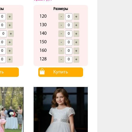
ры
Размеры
120
+
-
+
130
+
-
+
140
+
-
+
150
+
-
+
160
+
-
+
128
+
-
+
ть
Купить