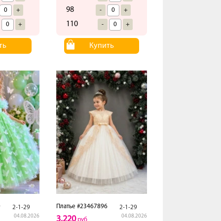
98
+
-
+
110
+
-
+
ть
Купить
0
Платье #23467896
2-1-29
2-1-29
04.08.2026
04.08.2026
3,220
руб