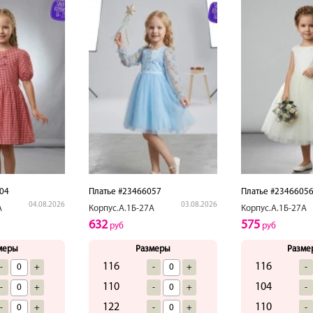
04
Платье #23466057
Платье #2346605
04.08.2026
03.08.2026
А
Корпус.А.1Б-27А
Корпус.А.1Б-27А
632
575
руб
руб
меры
Размеры
Разме
116
116
-
+
-
+
-
110
104
-
+
-
+
-
122
110
-
+
-
+
-