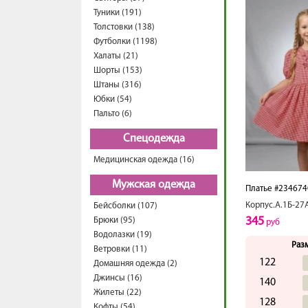
Туники (191)
Толстовки (138)
Футболки (1198)
Халаты (21)
Шорты (153)
Штаны (316)
Юбки (54)
Пальто (6)
Спецодежда
Медицинская одежда (16)
Мужская одежда
Платье #234674
Корпус.А.1Б-27
Бейсболки (107)
345
Брюки (95)
руб
Водолазки (19)
Раз
Ветровки (11)
122
Домашняя одежда (2)
Джинсы (16)
140
Жилеты (22)
128
Кофты (54)