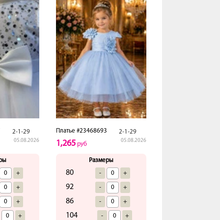
7
Платье #23468693
2-1-29
2-1-29
05.08.2026
05.08.2026
1,265
руб
ры
Размеры
80
+
-
+
92
+
-
+
86
+
-
+
104
+
-
+