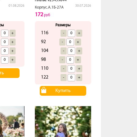
8
Платье #23459844
01.08.2026
30.07.2026
Корпус.А.1Б-27А
172
руб
ры
Размеры
116
+
-
+
92
+
-
+
104
+
-
+
98
+
-
+
110
-
+
ть
122
-
+
Купить