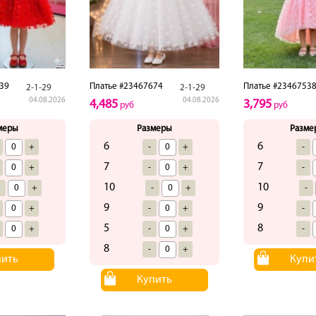
39
Платье #23467674
Платье #2346753
2-1-29
2-1-29
04.08.2026
04.08.2026
4,485
3,795
руб
руб
меры
Размеры
Разме
6
6
+
-
+
-
7
7
+
-
+
-
10
10
-
+
-
+
-
9
9
+
-
+
-
5
8
+
-
+
-
8
-
+
пить
Купи
Купить