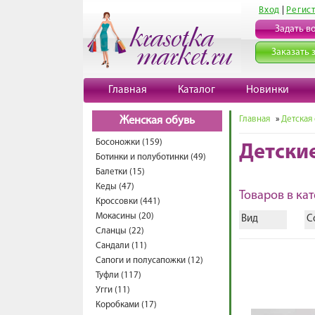
Вход
|
Регис
Задать в
Заказать 
Главная
Каталог
Новинки
Главная
»
Детская
Женская обувь
Босоножки (159)
Детски
Ботинки и полуботинки (49)
Балетки (15)
Кеды (47)
Товаров в кат
Кроссовки (441)
Мокасины (20)
Вид
С
Сланцы (22)
Сандали (11)
Сапоги и полусапожки (12)
Туфли (117)
Угги (11)
Коробками (17)