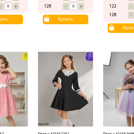
128
122
-
+
-
+
-
128
-
пить
Купить
Купи