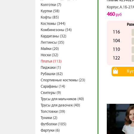
Платье #234629
Колготки (7)
Корпус.А.1Б-27
Куртки (58)
460
руб
Кофты (85)
Костюмы (344)
Раз
Комбинезоны (54)
116
Кардиганы (32)
104
Леггинсы (35)
Майки (20)
110
Носки (32)
122
Платья (113)
Пиджаки (1)
Ку
Рубашки (62)
Спортивные костюмы (23)
Сарафаны (14)
Свитеры (9)
Трусы для мальчиков (40)
Трусы для девочек (40)
Толстовки (39)
Туники (2)
Футболки (105)
Фартуки (6)