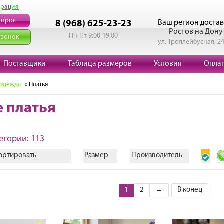
трация
опрос
Ваш регион достав
8 (968) 625-23-23
Ростов на Дону
Пн-Пт 9:00-19:00
звонок
ул. Троллейбусная, 2
Поставщики
Таблица размеров
Условия
Опла
 одежда
» Платья
е платья
егории: 113
ортировать
Размер
Производитель
1
2
→
В конец