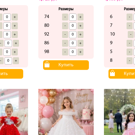
меры
Размеры
Разме
74
6
-
+
-
+
-
80
7
-
+
-
+
-
92
10
-
+
-
+
-
86
9
-
+
-
+
-
98
5
-
+
-
+
-
8
-
+
-
Купить
пить
Купи