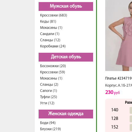
Мужская обувь
Кроссовки (683)
Кеды (81)
Мокасины (1)
Сандали (1)
Сланцы (12)
Коробками (24)
Детская обувь
Босоножки (20)
Кроссовки (59)
Мокасины (1)
Платье #234719
Сланцы (2)
Корпус.А.1Б-27
Сапоги (1)
230
руб
Туфли (25)
Раз
Угги (12)
140
Женская одежда
128
Боди (94)
152
Блузки (219)