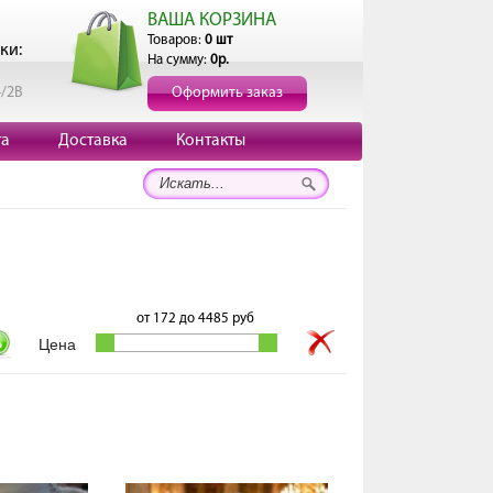
ВАША КОРЗИНА
Товаров:
0 шт
ки:
На сумму:
0р.
4/2В
Оформить заказ
та
Доставка
Контакты
от
172
до
4485
руб