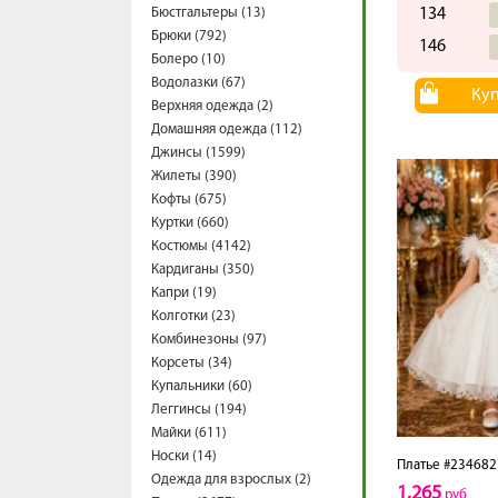
Бюстгальтеры (13)
134
Брюки (792)
146
Болеро (10)
Водолазки (67)
Ку
Верхняя одежда (2)
Домашняя одежда (112)
Джинсы (1599)
Жилеты (390)
Кофты (675)
Куртки (660)
Костюмы (4142)
Кардиганы (350)
Капри (19)
Колготки (23)
Комбинезоны (97)
Корсеты (34)
Купальники (60)
Леггинсы (194)
Майки (611)
Носки (14)
Платье #234682
Одежда для взрослых (2)
1,265
руб