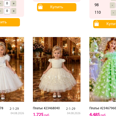
-
+
98
-
Купить
-
+
110
-
пить
Купи
78
Платье #23468040
Платье #2346796
2-1-29
2-1-29
04.08.2026
04.08.2026
1,725
4,485
руб
руб