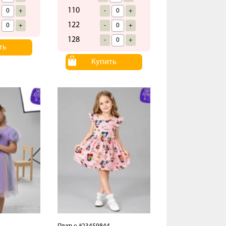
110
+
-
+
122
+
-
+
128
-
+
ть
Купить