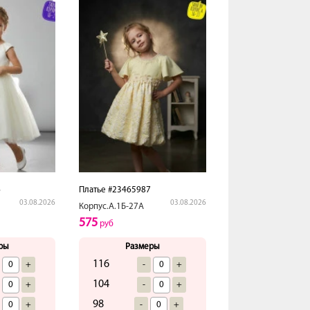
6
Платье #23465987
03.08.2026
03.08.2026
Корпус.А.1Б-27А
575
руб
ры
Размеры
116
+
-
+
104
+
-
+
98
+
-
+