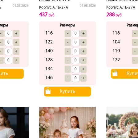
67
Платье #23462792
Платье #2346269
01.08.2026
01.08.2026
А
Корпус.А.1Б-27А
Корпус.А.1Б-27А
437
288
руб
руб
меры
Размеры
Разме
116
116
-
+
-
+
-
122
104
-
+
-
+
-
140
110
-
+
-
+
-
128
122
-
+
-
+
-
134
-
+
пить
Купи
146
-
+
Купить