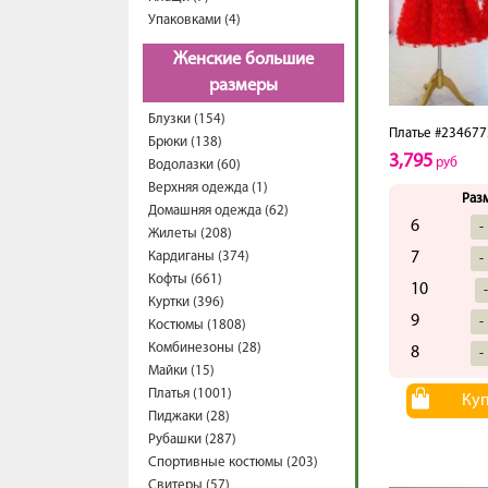
Упаковками (4)
Женские большие
размеры
Блузки (154)
Платье #234677
Брюки (138)
3,795
руб
Водолазки (60)
Верхняя одежда (1)
Раз
Домашняя одежда (62)
6
-
Жилеты (208)
Кардиганы (374)
7
-
Кофты (661)
10
Куртки (396)
9
-
Костюмы (1808)
Комбинезоны (28)
8
-
Майки (15)
Платья (1001)
Ку
Пиджаки (28)
Рубашки (287)
Спортивные костюмы (203)
Свитеры (57)