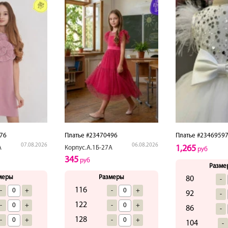
76
Платье #23470496
Платье #2346959
07.08.2026
06.08.2026
1,265
А
Корпус.А.1Б-27А
руб
345
руб
Разме
меры
Размеры
80
-
116
-
+
-
+
92
-
122
-
+
-
+
86
-
128
-
+
-
+
104
-