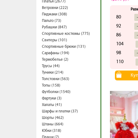
Платья (2677)
Ветровки (222)
Раз
Пиджаки (308)
80
Пальто (73)
92
Рубашки (847)
Спортивные костюмы (775)
86
Свитеры (101)
104
Спортивные брюки (131)
98
Сарафаны (194)
Термобелье (2)
110
Трусы (44)
Туники (214)
Ку
Толстовки (563)
Топы (158)
Футболки (1540)
Фартуки (3)
Халаты (41)
Шарфы и платки (37)
Шорты (462)
Штаны (664)
Юбки (318)
Плащи (7)