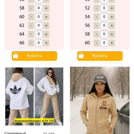
58
52
-
+
-
+
60
54
-
+
-
+
62
56
-
+
-
+
64
58
-
+
-
+
66
60
-
+
-
+
Купить
Купить
Спортивный