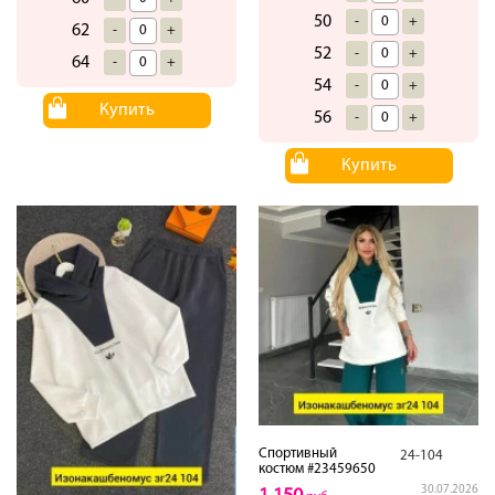
50
-
+
62
-
+
52
-
+
64
-
+
54
-
+
Купить
56
-
+
Купить
Спортивный
24-104
костюм #23459650
30.07.2026