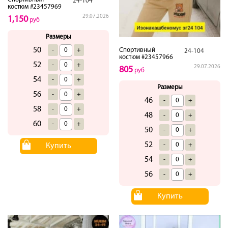
24-104
костюм #23457969
29.07.2026
1,150
руб
Размеры
50
-
+
Спортивный
24-104
костюм #23457966
52
-
+
29.07.2026
805
руб
54
-
+
Размеры
56
-
+
46
-
+
58
-
+
48
-
+
60
-
+
50
-
+
52
-
+
Купить
54
-
+
56
-
+
Купить