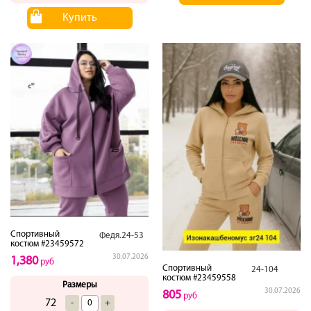
Купить
Спортивный
Федя.24-53
костюм #23459572
30.07.2026
1,380
руб
Спортивный
24-104
костюм #23459558
Размеры
30.07.2026
805
руб
72
-
+