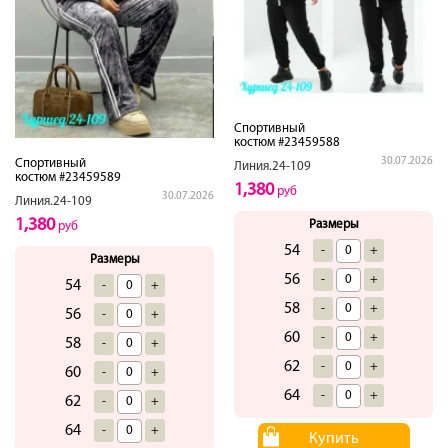
Спортивный
костюм #23459588
30.07.2026
Спортивный
Линия.24-109
костюм #23459589
1,380
руб
30.07.2026
Линия.24-109
1,380
Размеры
руб
54
-
+
Размеры
56
-
+
54
-
+
58
-
+
56
-
+
60
-
+
58
-
+
62
-
+
60
-
+
64
-
+
62
-
+
64
-
+
Купить