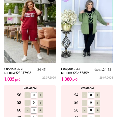
Спортивный
Спортивный
24-45
Федя.24-53
костюм #23457938
костюм #23457859
29.07.2026
29.07.2026
1,035
1,380
руб
руб
Размеры
Размеры
56
54
-
+
-
+
58
56
-
+
-
+
60
58
-
+
-
+