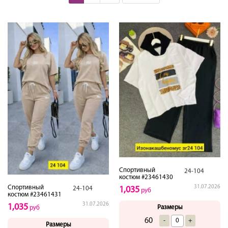
Спортивный
24-104
костюм #23461430
Спортивный
31.07.2026
24-104
1,035
руб
костюм #23461431
31.07.2026
1,035
Размеры
руб
60
-
+
Размеры