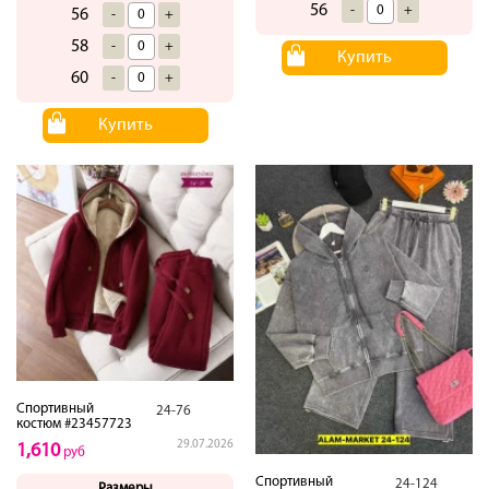
56
-
+
56
-
+
58
-
+
Купить
60
-
+
Купить
Спортивный
24-76
костюм #23457723
29.07.2026
1,610
руб
Спортивный
24-124
Размеры