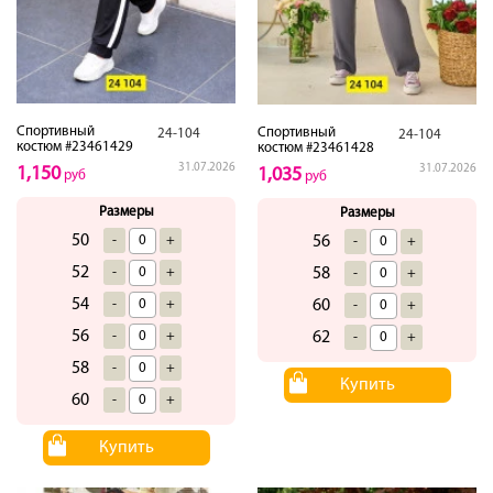
Спортивный
Спортивный
24-104
24-104
костюм #23461429
костюм #23461428
31.07.2026
31.07.2026
1,150
1,035
руб
руб
Размеры
Размеры
50
-
+
56
-
+
52
-
+
58
-
+
54
-
+
60
-
+
56
-
+
62
-
+
58
-
+
Купить
60
-
+
Купить