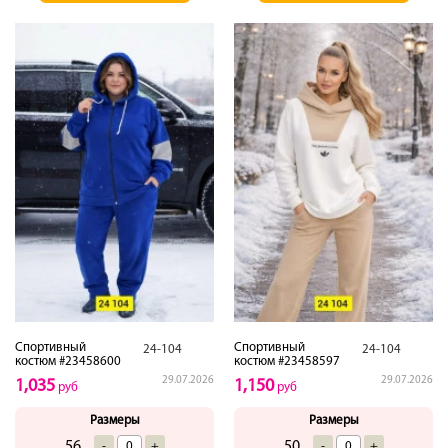
Спортивный
Спортивный
24-104
24-104
костюм #23458600
костюм #23458597
29.07.2026
29.07.2026
1,035
1,150
руб
руб
Размеры
Размеры
56
50
-
+
-
+