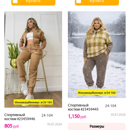
Купить
Купить
Спортивный
24-104
костюм #23459445
Спортивный
30.07.2026
24-104
1,150
руб
костюм #23459446
30.07.2026
805
Размеры
руб