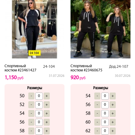
Спортивный
Спортивный
24-104
Дод.24-107
костюм #23461427
костюм #23460675
31.07.2026
30.07.2026
1,150
920
руб
руб
Размеры
Размеры
50
54
-
+
-
+
52
56
-
+
-
+
54
58
-
+
-
+
56
60
-
+
-
+
58
62
-
+
-
+