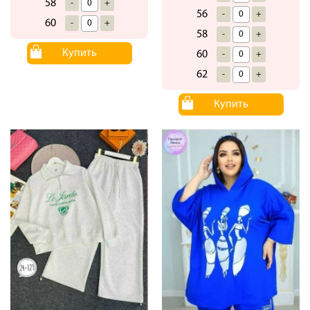
58
-
+
56
-
+
60
-
+
58
-
+
Купить
60
-
+
62
-
+
Купить