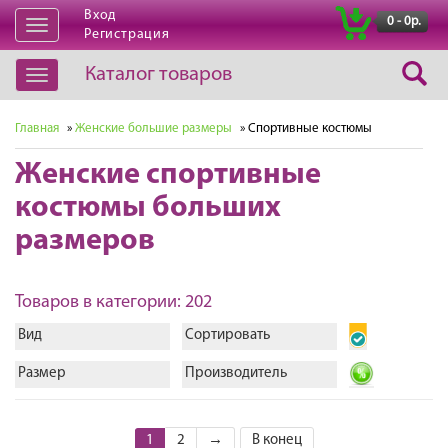
Вход
|
0 - 0р.
Открыть
Регистрация
навигацию
Каталог товаров
Открыть
навигацию
Главная
»
Женские большие размеры
» Спортивные костюмы
Женские спортивные
костюмы больших
размеров
Товаров в категории: 202
Вид
Сортировать
Размер
Производитель
1
2
→
В конец