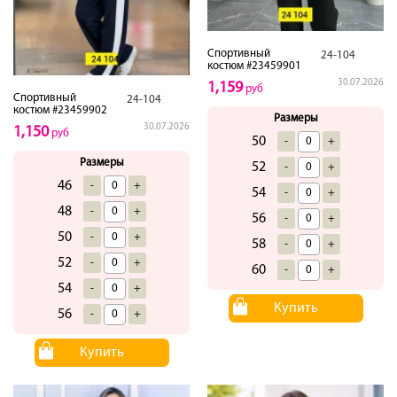
Спортивный
24-104
костюм #23459901
30.07.2026
1,159
руб
Спортивный
24-104
костюм #23459902
Размеры
30.07.2026
1,150
руб
50
-
+
Размеры
52
-
+
46
-
+
54
-
+
48
-
+
56
-
+
50
-
+
58
-
+
52
-
+
60
-
+
54
-
+
Купить
56
-
+
Купить