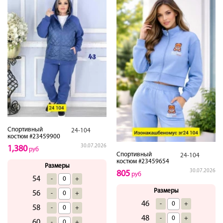
Спортивный
24-104
костюм #23459900
30.07.2026
1,380
руб
Спортивный
24-104
костюм #23459654
Размеры
30.07.2026
805
руб
54
-
+
Размеры
56
-
+
46
-
+
58
-
+
48
-
+
60
-
+