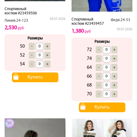
Спортивный
костюм #23459506
Спортивный
30.07.2026
Федя.24-53
Линия.24-123
костюм #23459457
2,530
руб
30.07.2026
1,380
руб
Размеры
Размеры
50
-
+
72
-
+
52
-
+
74
-
+
54
-
+
64
-
+
66
-
+
Купить
68
-
+
70
-
+
Купить