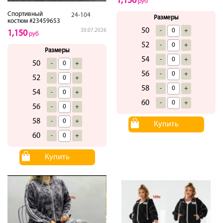
1,150
руб
Спортивный
24-104
Размеры
костюм #23459653
50
-
+
30.07.2026
1,150
руб
52
-
+
Размеры
54
-
+
50
-
+
56
-
+
52
-
+
58
-
+
54
-
+
60
-
+
56
-
+
58
-
+
Купить
60
-
+
Купить