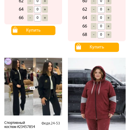
62
60
-
+
-
+
64
62
-
+
-
+
66
64
-
+
-
+
66
-
+
Купить
68
-
+
Купить
Спортивный
Федя.24-53
костюм #23457854