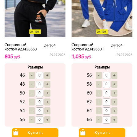
Спортивный
Спортивный
24-104
24-104
костюм #23458653
костюм #23458601
29.07.2026
29.07.2026
805
1,035
руб
руб
Размеры
Размеры
46
56
-
+
-
+
48
58
-
+
-
+
50
60
-
+
-
+
52
62
-
+
-
+
54
64
-
+
-
+
56
66
-
+
-
+
Купить
Купить