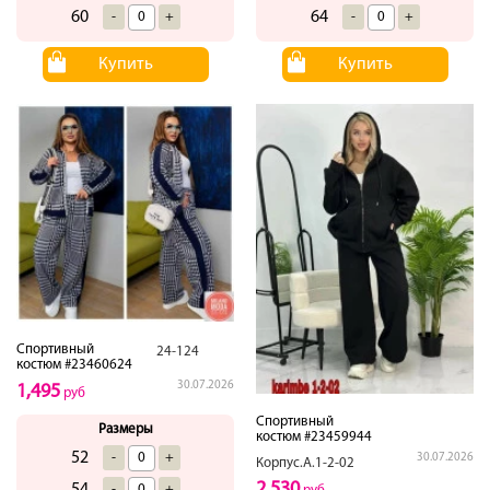
60
64
-
+
-
+
Купить
Купить
Спортивный
24-124
костюм #23460624
30.07.2026
1,495
руб
Спортивный
Размеры
костюм #23459944
52
-
+
30.07.2026
Корпус.А.1-2-02
2,530
-
+