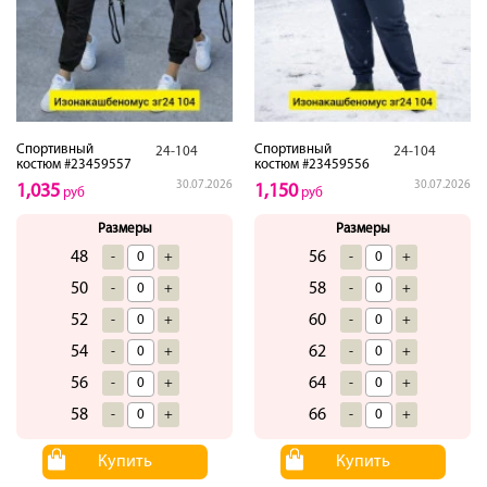
Спортивный
Спортивный
24-104
24-104
костюм #23459557
костюм #23459556
30.07.2026
30.07.2026
1,035
1,150
руб
руб
Размеры
Размеры
48
56
-
+
-
+
50
58
-
+
-
+
52
60
-
+
-
+
54
62
-
+
-
+
56
64
-
+
-
+
58
66
-
+
-
+
Купить
Купить