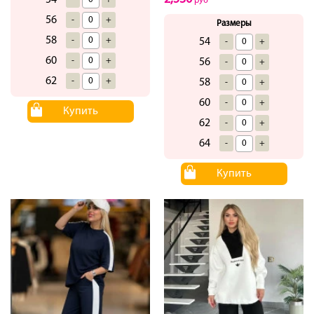
54
руб
56
-
+
Размеры
58
-
+
54
-
+
60
-
+
56
-
+
62
-
+
58
-
+
60
-
+
Купить
62
-
+
64
-
+
Купить