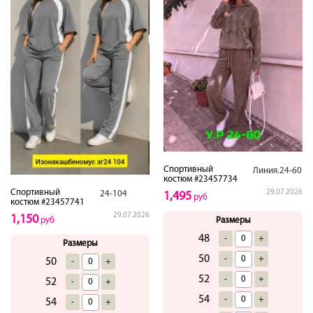
Спортивный
Линия.24-60
костюм #23457734
Спортивный
29.07.2026
24-104
1,495
руб
костюм #23457741
29.07.2026
1,150
Размеры
руб
48
-
+
Размеры
50
-
+
50
-
+
52
-
+
52
-
+
54
-
+
54
-
+