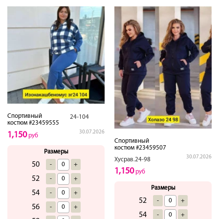
Спортивный
24-104
костюм #23459555
30.07.2026
1,150
руб
Спортивный
костюм #23459507
Размеры
30.07.2026
Хусрав.24-98
50
-
+
1,150
руб
52
-
+
Размеры
54
-
+
52
-
+
56
-
+
54
-
+