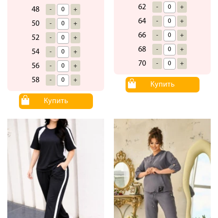
62
-
+
48
-
+
64
-
+
50
-
+
66
-
+
52
-
+
68
-
+
54
-
+
70
-
+
56
-
+
58
-
+
Купить
Купить