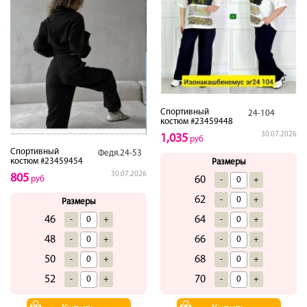
Спортивный
24-104
костюм #23459448
30.07.2026
1,035
руб
Спортивный
Федя.24-53
костюм #23459454
Размеры
30.07.2026
805
60
руб
-
+
62
-
+
Размеры
64
46
-
+
-
+
66
48
-
+
-
+
68
50
-
+
-
+
70
52
-
+
-
+