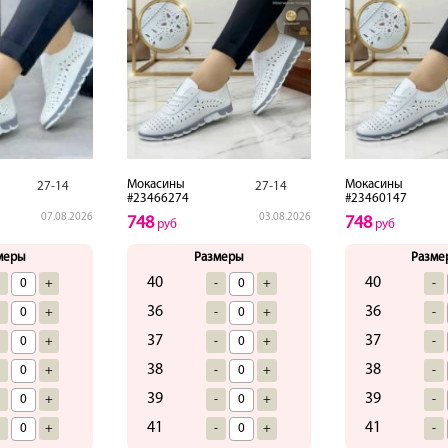
Мокасины
Мокасины
27-14
27-14
#23466274
#23460147
07.08.2026
03.08.2026
748
748
руб
руб
меры
Размеры
Разме
40
40
-
+
-
+
-
36
36
-
+
-
+
-
37
37
-
+
-
+
-
38
38
-
+
-
+
-
39
39
-
+
-
+
-
41
41
-
+
-
+
-