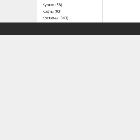
Куртки (58)
Кофты (92)
Костюмы (343)
Комбинезоны (55)
Кардиганы (12)
Леггинсы (9)
Майки (20)
Носки (32)
Платья (68)
Пиджаки (1)
Рубашки (63)
Спортивные костюмы (23)
Сарафаны (14)
Свитеры (9)
Толстовки (39)
Туники (2)
Футболки (53)
СОБСТВЕННЫЙ С
Фартуки (6)
Шапки (15)
Шорты (8)
Политика конфи
Школьная форма (68)
Условия сотрудн