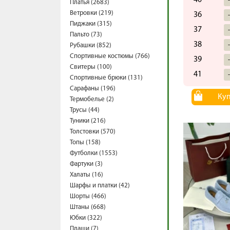
40
Платья (2683)
Ветровки (219)
36
Пиджаки (315)
37
Пальто (73)
38
Рубашки (852)
Спортивные костюмы (766)
39
Свитеры (100)
41
Спортивные брюки (131)
Сарафаны (196)
Ку
Термобелье (2)
Трусы (44)
Туники (216)
Толстовки (570)
Топы (158)
Футболки (1553)
Фартуки (3)
Халаты (16)
Шарфы и платки (42)
Шорты (466)
Штаны (668)
Юбки (322)
Плащи (7)