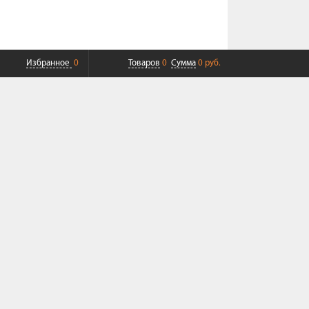
Избранное
0
Товаров
0
Сумма
0 руб.
ПЛАТНАЯ ДОСТАВКА ДО ТК
СОВРЕМЕННЫЙ СЕРВИС
+7 (968) 625-23-23
Пн-Пт 9:00-19:00