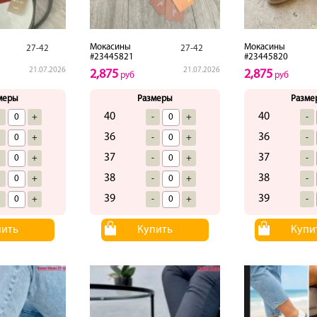
Мокасины
Мокасины
27-42
27-42
#23445821
#23445820
21.07.2026
21.07.2026
2,875
2,875
руб
руб
меры
Размеры
Разме
40
40
-
+
-
+
-
36
36
-
+
-
+
-
37
37
-
+
-
+
-
38
38
-
+
-
+
-
39
39
-
+
-
+
-
пить
Купить
Купи