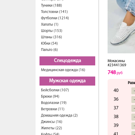
Туники (188)
Толстовки (141)
Футболки (1214)
Халаты (1)
Шорты (153)
Штаны (316)
Юбки (54)
Пальто (6)
Спецодежда
Мокасины
#23441369
Медицинская одежда (16)
748
руб
Мужская одежда
Раз
Бейсболки (107)
40
Брюки (94)
36
Водолазки (19)
37
Ветровки (11)
Домашняя одежда (2)
38
Джинсы (16)
39
Жилеты (22)
41
Кофты (54)