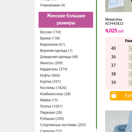
Упаковками (4)
Женские большие
Мокасины
размеры
#23445822
4,025
руб
Блузки (154)
Брюки (138)
Раз
Водолазки (61)
40
Верхняя одежда (1)
36
Домашняя одежда (48)
Жилеты (209)
37
Кардиганы (374)
38
Кофты (666)
Куртки (397)
39
Костюмы (1826)
Комбинезоны (28)
Ку
Майки (15)
Платья (1001)
Пиджаки (28)
Рубашки (290)
Спортивные костюмы (203)
Свитеры (57)