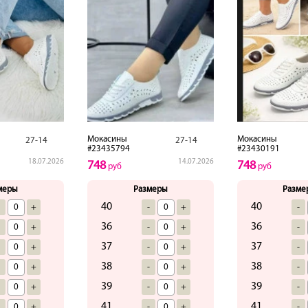
Мокасины
Мокасины
27-14
27-14
#23435794
#23430191
18.07.2026
14.07.2026
748
748
руб
руб
меры
Размеры
Разме
40
40
-
+
-
+
-
36
36
-
+
-
+
-
37
37
-
+
-
+
-
38
38
-
+
-
+
-
39
39
-
+
-
+
-
41
41
-
+
-
+
-