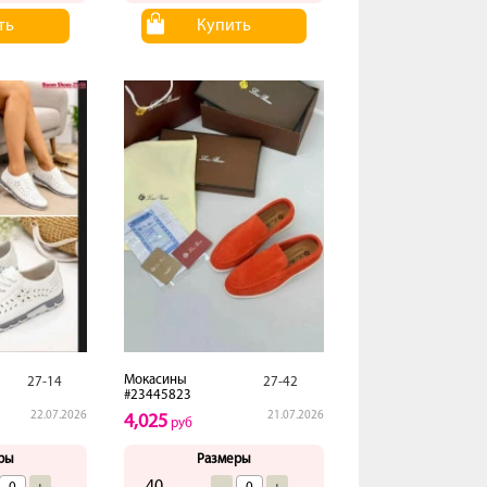
ть
Купить
Мокасины
27-14
27-42
#23445823
22.07.2026
21.07.2026
4,025
руб
ры
Размеры