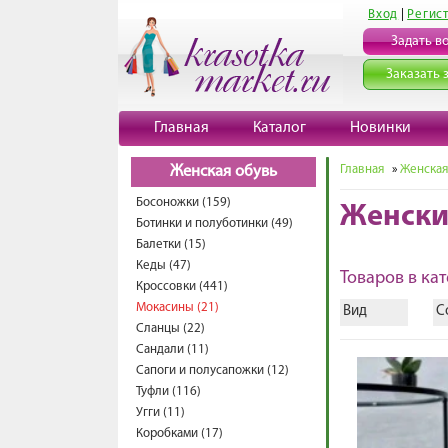
Вход
|
Регис
Задать в
Заказать 
Главная
Каталог
Новинки
Главная
»
Женская
Женская обувь
Босоножки (159)
Женски
Ботинки и полуботинки (49)
Балетки (15)
Кеды (47)
Товаров в кат
Кроссовки (441)
Мокасины (21)
Вид
С
Сланцы (22)
Сандали (11)
Сапоги и полусапожки (12)
Туфли (116)
Угги (11)
Коробками (17)