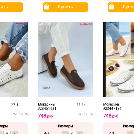
пить
Купить
Купи
Мокасины
Мокасины
27-14
27-14
#23451131
#23447181
26.07.2026
24.07.2026
748
748
руб
руб
меры
Размеры
Разме