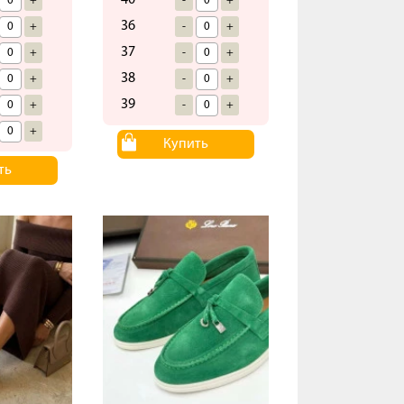
40
+
-
+
36
+
-
+
37
+
-
+
38
+
-
+
39
+
-
+
+
Купить
ть