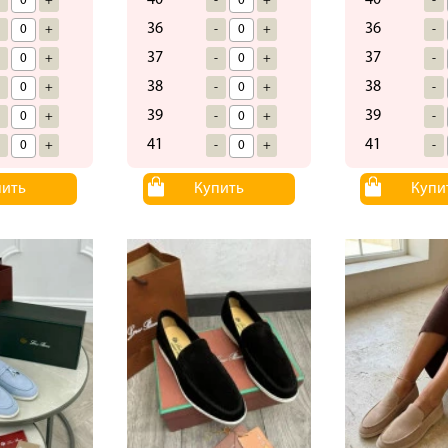
40
40
-
+
-
+
-
36
36
-
+
-
+
-
37
37
-
+
-
+
-
38
38
-
+
-
+
-
39
39
-
+
-
+
-
41
41
-
+
-
+
-
пить
Купить
Купи