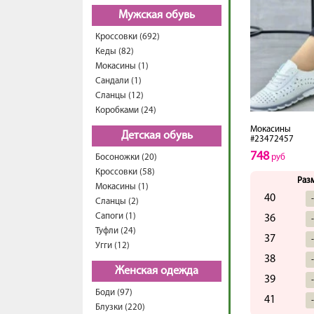
Мужская обувь
Кроссовки (692)
Кеды (82)
Мокасины (1)
Сандали (1)
Сланцы (12)
Коробками (24)
Мокасины
Детская обувь
#23472457
748
Босоножки (20)
руб
Кроссовки (58)
Раз
Мокасины (1)
40
Сланцы (2)
Сапоги (1)
36
Туфли (24)
37
Угги (12)
38
Женская одежда
39
Боди (97)
41
Блузки (220)