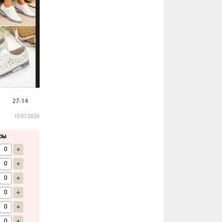
27-14
10.07.2026
ры
+
+
+
+
+
+