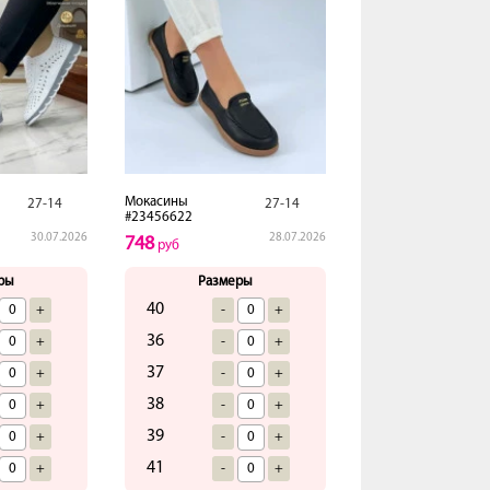
Мокасины
27-14
27-14
#23456622
30.07.2026
28.07.2026
748
руб
ры
Размеры
40
+
-
+
36
+
-
+
37
+
-
+
38
+
-
+
39
+
-
+
41
+
-
+