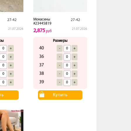
Мокасины
27-42
27-42
#23445819
21.07.2026
21.07.2026
2,875
руб
ры
Размеры
40
+
-
+
36
+
-
+
37
+
-
+
38
+
-
+
39
+
-
+
ть
Купить