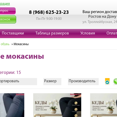
трация
опрос
Ваш регион достав
8 (968) 625-23-23
Ростов на Дону
Пн-Пт 9:00-19:00
звонок
ул. Троллейбусная, 2
Поставщики
Таблица размеров
Условия
Опла
 обувь
» Мокасины
е мокасины
егории: 15
ортировать
Размер
Производитель