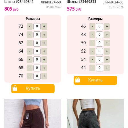
Штаны #23469841
Штаны #23469835
Линия.24-60
Линия.24-60
05.08.2026
05.08.2026
805
575
руб
руб
Размеры
Размеры
72
46
-
+
-
+
74
48
-
+
-
+
62
50
-
+
-
+
64
52
-
+
-
+
66
54
-
+
-
+
68
44
-
+
-
+
70
-
+
Купить
Купить