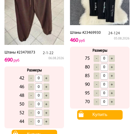
Штаны #23469930
24-124
05.08.2026
460
руб
Размеры
Штаны #23470073
2-1-22
75
-
+
06.08.2026
690
руб
80
-
+
Размеры
85
-
+
42
-
+
90
-
+
46
-
+
95
-
+
48
-
+
70
-
+
50
-
+
52
-
+
Купить
44
-
+