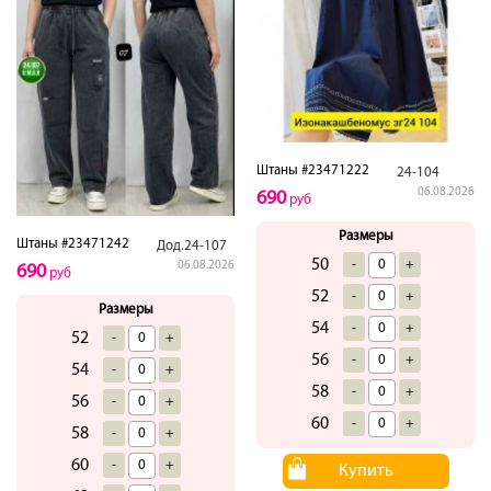
Штаны #23471222
24-104
06.08.2026
690
руб
Размеры
Штаны #23471242
Дод.24-107
50
-
+
06.08.2026
690
руб
52
-
+
Размеры
54
-
+
52
-
+
56
-
+
54
-
+
58
-
+
56
-
+
60
-
+
58
-
+
60
-
+
Купить