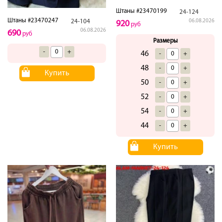
Штаны #23470199
24-124
Штаны #23470247
24-104
06.08.2026
920
руб
06.08.2026
690
руб
Размеры
-
+
46
-
+
48
-
+
Купить
50
-
+
52
-
+
54
-
+
44
-
+
Купить