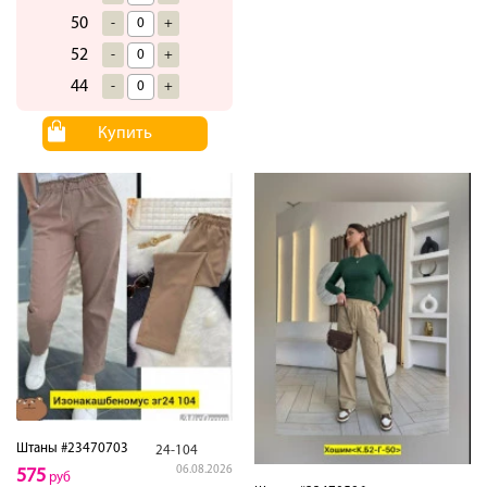
50
-
+
52
-
+
44
-
+
Купить
Штаны #23470703
24-104
06.08.2026
575
руб