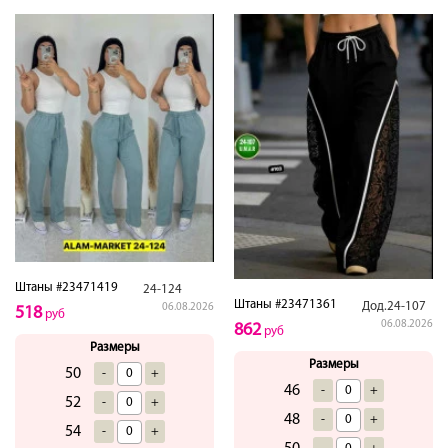
Штаны #23471419
24-124
Штаны #23471361
Дод.24-107
06.08.2026
518
руб
06.08.2026
862
руб
Размеры
Размеры
50
-
+
46
-
+
52
-
+
48
-
+
54
-
+