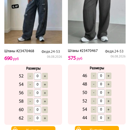
Штаны #23470467
Штаны #23470468
Федя.24-53
Федя.24-53
06.08.2026
06.08.2026
575
690
руб
руб
Размеры
Размеры
46
-
+
52
-
+
48
-
+
54
-
+
50
-
+
56
-
+
52
-
+
58
-
+
54
-
+
60
-
+
44
-
+
62
-
+