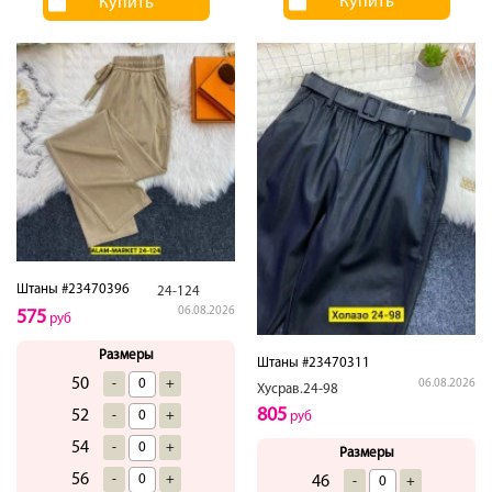
Купить
Купить
Штаны #23470396
24-124
06.08.2026
575
руб
Размеры
Штаны #23470311
50
-
+
06.08.2026
Хусрав.24-98
805
52
-
+
руб
54
-
+
Размеры
56
-
+
46
-
+