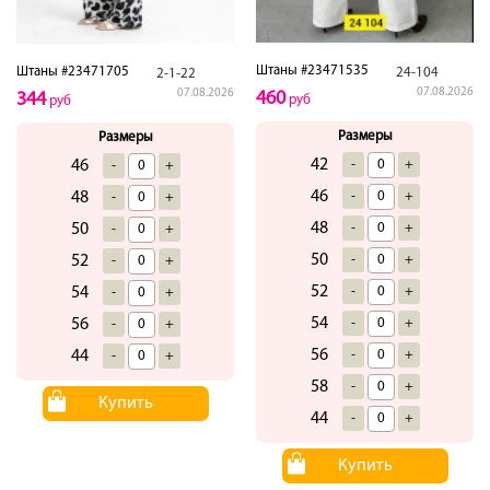
Штаны #23471535
Штаны #23471705
24-104
2-1-22
07.08.2026
07.08.2026
460
344
руб
руб
Размеры
Размеры
42
-
+
46
-
+
46
-
+
48
-
+
48
-
+
50
-
+
50
-
+
52
-
+
52
-
+
54
-
+
54
-
+
56
-
+
56
-
+
44
-
+
58
-
+
Купить
44
-
+
Купить