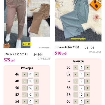
Штаны #23472330
24-124
07.08.2026
518
руб
Штаны #23472443
24-104
07.08.2026
575
руб
Размеры
50
-
+
Размеры
46
52
-
+
-
+
48
54
-
+
-
+
50
56
-
+
-
+
52
58
-
+
-
+
54
60
-
+
-
+