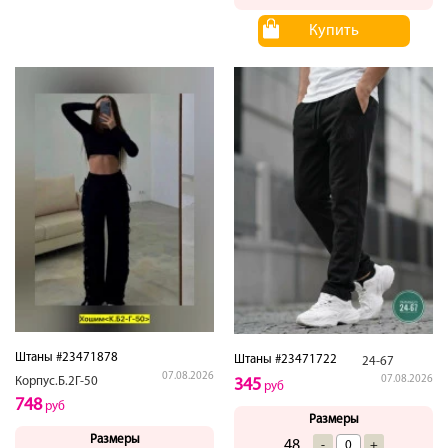
Купить
Штаны #23471878
Штаны #23471722
24-67
07.08.2026
07.08.2026
Корпус.Б.2Г-50
345
руб
748
руб
Размеры
Размеры
48
-
+