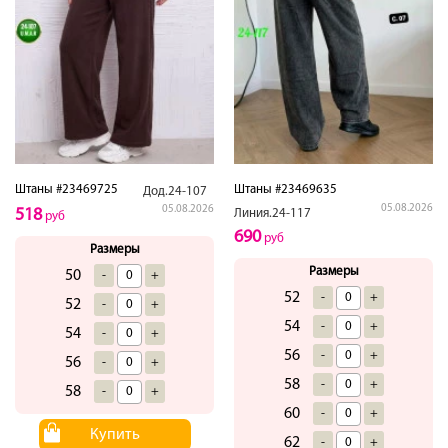
Штаны #23469725
Штаны #23469635
Дод.24-107
05.08.2026
05.08.2026
518
Линия.24-117
руб
690
руб
Размеры
Размеры
50
-
+
52
-
+
52
-
+
54
-
+
54
-
+
56
-
+
56
-
+
58
-
+
58
-
+
60
-
+
Купить
62
-
+