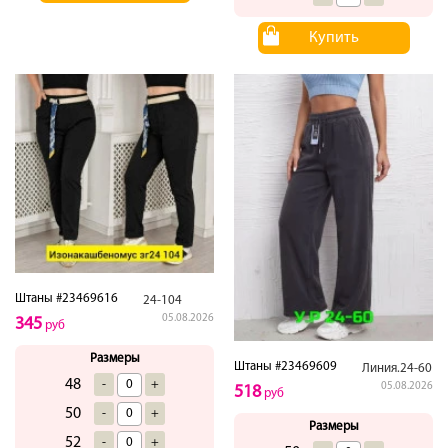
Купить
Штаны #23469616
24-104
05.08.2026
345
руб
Размеры
Штаны #23469609
Линия.24-60
48
-
+
05.08.2026
518
руб
50
-
+
Размеры
52
-
+