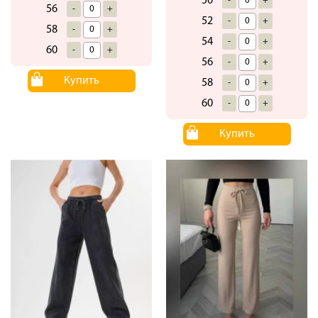
50
-
+
56
-
+
52
-
+
58
-
+
54
-
+
60
-
+
56
-
+
Купить
58
-
+
60
-
+
Купить