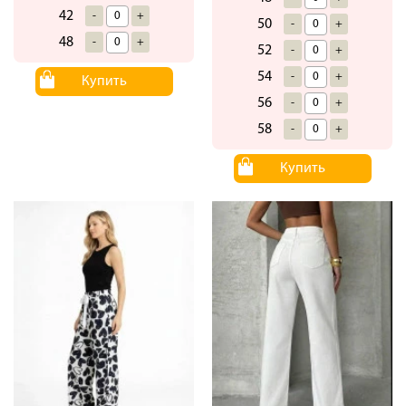
42
-
+
50
-
+
48
-
+
52
-
+
54
-
+
Купить
56
-
+
58
-
+
Купить