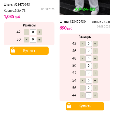
Штаны #23470943
06.08.2026
Корпус.Б.2А-73
1,035
руб
Штаны #23470930
Линия.24-60
Размеры
06.08.2026
690
руб
42
-
+
Размеры
50
-
+
42
-
+
Купить
46
-
+
48
-
+
50
-
+
52
-
+
54
-
+
56
-
+
44
-
+
Купить