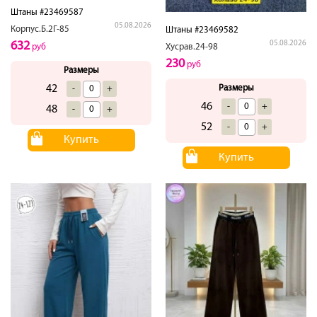
Штаны #23469587
05.08.2026
Корпус.Б.2Г-85
Штаны #23469582
632
05.08.2026
руб
Хусрав.24-98
230
руб
Размеры
42
Размеры
-
+
46
-
+
48
-
+
52
-
+
Купить
Купить