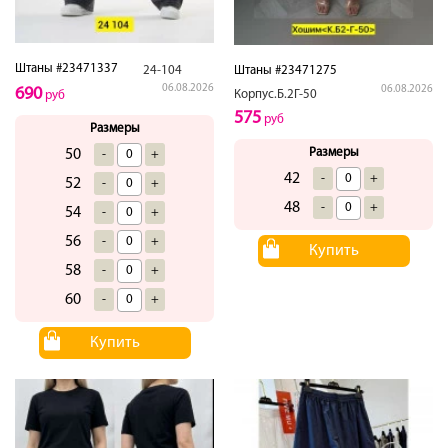
Штаны #23471337
24-104
Штаны #23471275
06.08.2026
06.08.2026
690
Корпус.Б.2Г-50
руб
575
руб
Размеры
Размеры
50
-
+
42
-
+
52
-
+
48
-
+
54
-
+
56
-
+
Купить
58
-
+
60
-
+
Купить