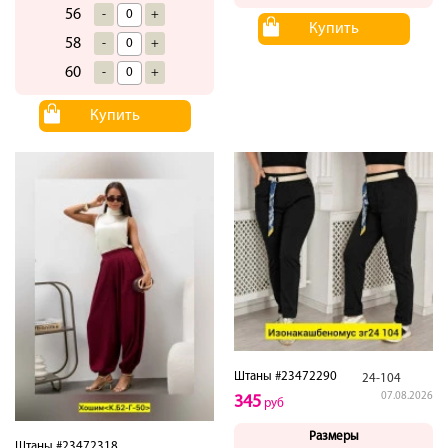
56
-
+
Купить
58
-
+
60
-
+
Купить
Штаны #23472290
24-104
07.08.2026
345
руб
Размеры
Штаны #23472318