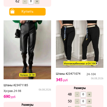
62
-
+
Купить
Штаны #23471074
24-104
06.08.2026
345
руб
Штаны #23471185
Размеры
06.08.2026
Хусрав.24-98
48
-
+
690
руб
50
-
+
Размеры