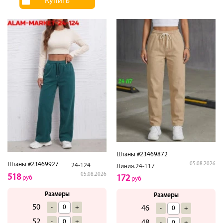
Купить
Штаны #23469872
Штаны #23469927
05.08.2026
24-124
Линия.24-117
05.08.2026
518
172
руб
руб
Размеры
Размеры
50
-
+
46
-
+
52
-
+
48
-
+