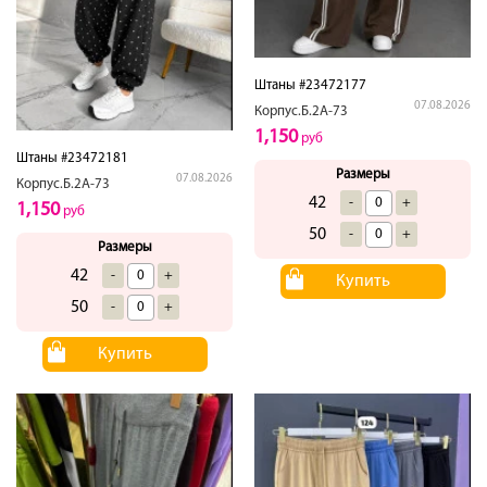
Штаны #23472177
07.08.2026
Корпус.Б.2А-73
1,150
руб
Штаны #23472181
Размеры
07.08.2026
Корпус.Б.2А-73
42
-
+
1,150
руб
50
-
+
Размеры
42
-
+
Купить
50
-
+
Купить