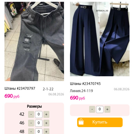
Штаны #23470745
Штаны #23470797
2-1-22
06.08.2026
Линия.24-119
06.08.2026
690
руб
690
руб
Размеры
-
+
42
-
+
Купить
46
-
+
48
-
+