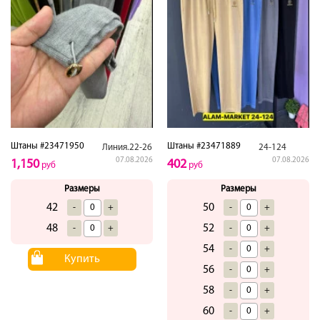
Штаны #23471950
Штаны #23471889
Линия.22-26
24-124
07.08.2026
07.08.2026
1,150
402
руб
руб
Размеры
Размеры
42
50
-
+
-
+
48
52
-
+
-
+
54
-
+
Купить
56
-
+
58
-
+
60
-
+