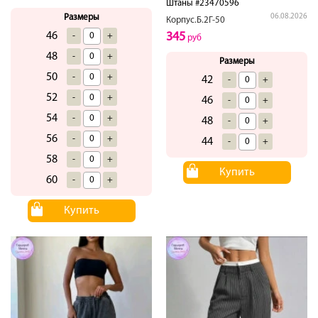
Штаны #23470596
06.08.2026
Размеры
Корпус.Б.2Г-50
345
46
-
+
руб
48
-
+
Размеры
50
-
+
42
-
+
52
-
+
46
-
+
54
-
+
48
-
+
56
-
+
44
-
+
58
-
+
Купить
60
-
+
Купить