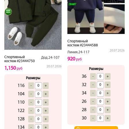
Спортивный
костюм #23444588
20.07.2026
Линия.24-117
Спортивный
Дод.24-107
920
руб
костюм #23444750
20.07.2026
1,150
руб
Размеры
36
-
+
Размеры
32
-
+
116
-
+
34
-
+
104
-
+
26
-
+
110
-
+
28
-
+
122
-
+
30
-
+
128
-
+
134
-
+