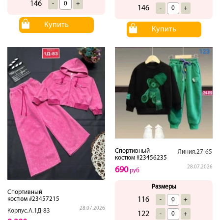
146
-
+
146
-
+
Купить
Купить
Спортивный
Линия.27-65
костюм #23456235
28.07.2026
690
руб
Размеры
Спортивный
116
костюм #23457215
-
+
28.07.2026
Корпус.А.1Д-83
122
-
+