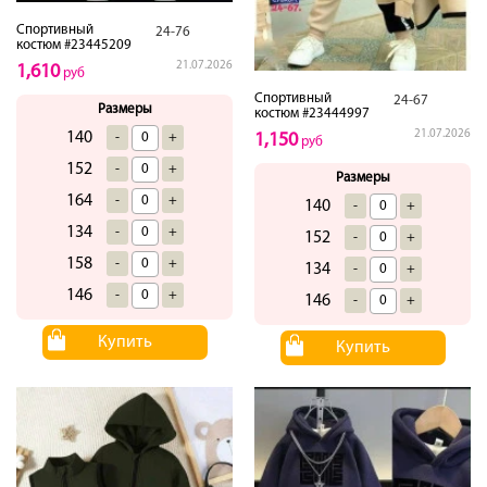
Спортивный
24-76
костюм #23445209
21.07.2026
1,610
руб
Спортивный
24-67
Размеры
костюм #23444997
21.07.2026
140
-
+
1,150
руб
152
-
+
Размеры
164
-
+
140
-
+
134
-
+
152
-
+
158
-
+
134
-
+
146
-
+
146
-
+
Купить
Купить