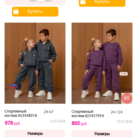
Купить
Купить
Спортивный
Спортивный
24-67
24-124
костюм #23438018
костюм #23437954
15.07.2026
15.07.2026
978
805
руб
руб
Размеры
Размеры