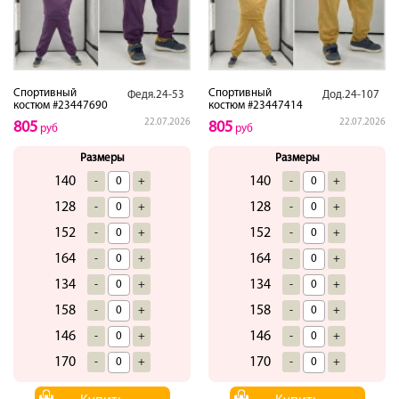
Спортивный
Спортивный
Федя.24-53
Дод.24-107
костюм #23447690
костюм #23447414
22.07.2026
22.07.2026
805
805
руб
руб
Размеры
Размеры
140
140
-
+
-
+
128
128
-
+
-
+
152
152
-
+
-
+
164
164
-
+
-
+
134
134
-
+
-
+
158
158
-
+
-
+
146
146
-
+
-
+
170
170
-
+
-
+