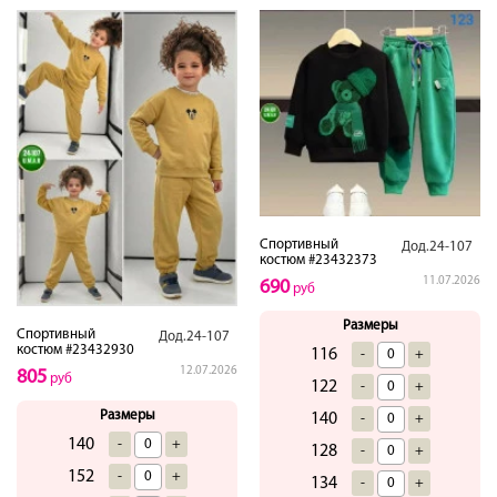
Спортивный
Дод.24-107
костюм #23432373
11.07.2026
690
руб
Размеры
Спортивный
Дод.24-107
костюм #23432930
116
-
+
12.07.2026
805
руб
122
-
+
Размеры
140
-
+
140
-
+
128
-
+
152
-
+
134
-
+