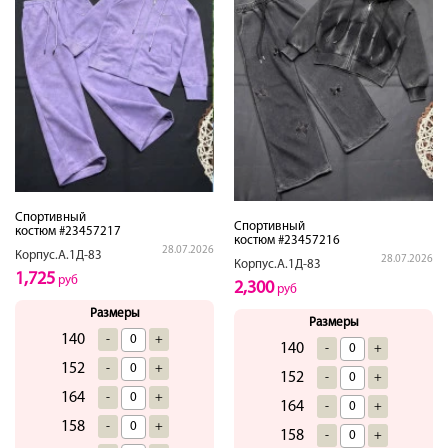
Спортивный
Спортивный
костюм #23457217
костюм #23457216
28.07.2026
Корпус.А.1Д-83
28.07.2026
Корпус.А.1Д-83
1,725
руб
2,300
руб
Размеры
Размеры
140
-
+
140
-
+
152
-
+
152
-
+
164
-
+
164
-
+
158
-
+
158
-
+