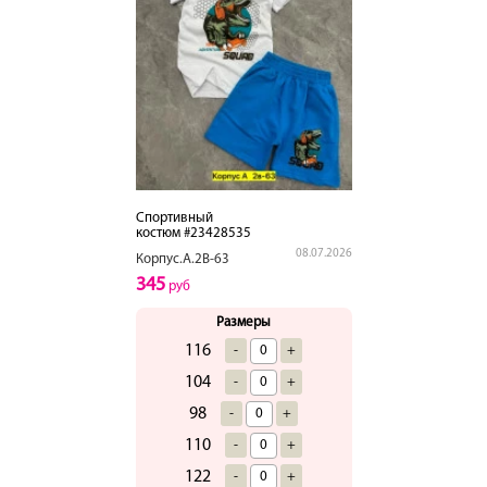
Спортивный
костюм #23428535
08.07.2026
Корпус.А.2В-63
345
руб
Размеры
116
-
+
104
-
+
98
-
+
110
-
+
122
-
+