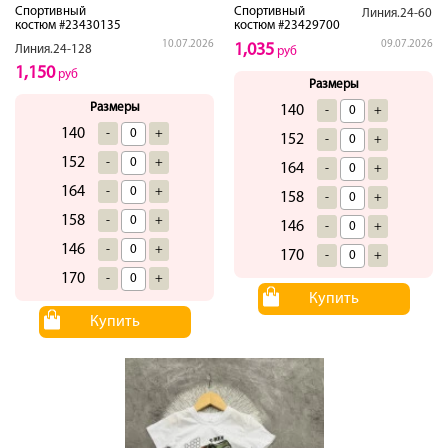
Спортивный
Спортивный
Линия.24-60
костюм #23430135
костюм #23429700
10.07.2026
09.07.2026
1,035
Линия.24-128
руб
1,150
руб
Размеры
Размеры
140
-
+
140
-
+
152
-
+
152
-
+
164
-
+
164
-
+
158
-
+
158
-
+
146
-
+
146
-
+
170
-
+
170
-
+
Купить
Купить