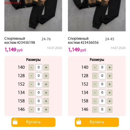
Спортивный
Спортивный
24-76
24-45
костюм #23436198
костюм #23436056
14.07.2026
14.07.2026
1,149
1,149
руб
руб
Размеры
Размеры
140
140
-
+
-
+
128
128
-
+
-
+
152
152
-
+
-
+
134
134
-
+
-
+
158
158
-
+
-
+
146
146
-
+
-
+
Купить
Купить