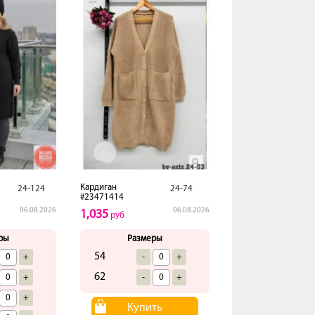
Кардиган
24-124
24-74
#23471414
06.08.2026
06.08.2026
1,035
руб
ры
Размеры
54
+
-
+
62
+
-
+
+
Купить