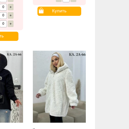
+
Купить
+
+
ть