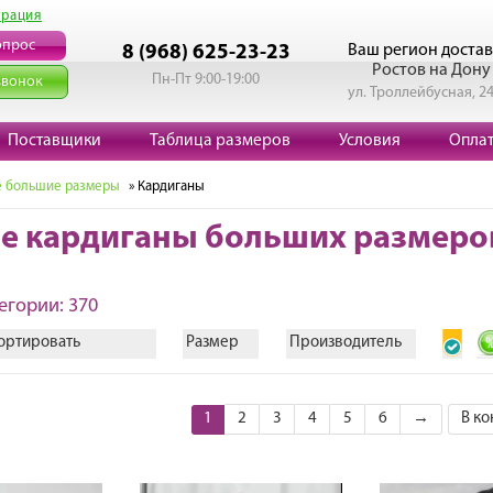
трация
опрос
Ваш регион достав
8 (968) 625-23-23
Ростов на Дону
Пн-Пт 9:00-19:00
звонок
ул. Троллейбусная, 2
Поставщики
Таблица размеров
Условия
Опла
 большие размеры
» Кардиганы
е кардиганы больших размеро
егории: 370
ортировать
Размер
Производитель
1
2
3
4
5
6
→
В ко