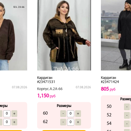
Кардиган
Кардиган
#23471531
#23471424
07.08.2026
07.08.2026
805
Корпус.А.2А-66
руб
1,150
руб
Разме
меры
Размеры
50
-
60
-
+
-
+
52
-
62
-
+
-
+
54
-