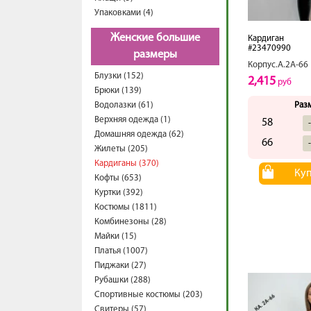
Упаковками (4)
Женские большие
Кардиган
#23470990
размеры
Корпус.А.2А-66
Блузки (152)
2,415
руб
Брюки (139)
Водолазки (61)
Раз
Верхняя одежда (1)
58
Домашняя одежда (62)
66
Жилеты (205)
Кардиганы (370)
Ку
Кофты (653)
Куртки (392)
Костюмы (1811)
Комбинезоны (28)
Майки (15)
Платья (1007)
Пиджаки (27)
Рубашки (288)
Спортивные костюмы (203)
Свитеры (57)