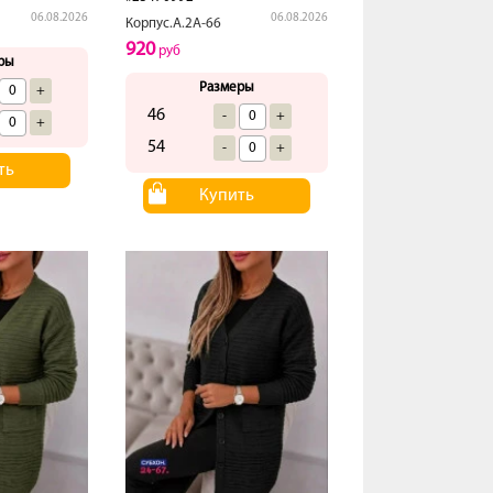
06.08.2026
06.08.2026
Корпус.А.2А-66
920
руб
ры
Размеры
+
46
-
+
+
54
-
+
ть
Купить