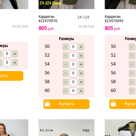
Кардиган
Кардиган
24-124
#23470976
#23470945
06.08.2026
06.08.2026
805
805
руб
руб
Размеры
Разме
меры
50
50
-
+
-
-
+
52
52
-
+
-
-
+
54
54
-
+
-
56
56
-
+
-
пить
58
58
-
+
-
60
60
-
+
-
Купить
Купи