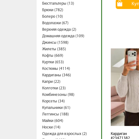
Бюстгальтеры (13)
Ку
Брюки (782)
Болеро (10)
Водолазки (67)
Верхняя одежда (2)
Домашняя одежда (109)
Джинсы (1598)
Жилеты (385)
Кофты (669)
Куртки (653)
Костюмы (4114)
Кардиганы (346)
Капри (22)
Колготки (23)
Комбинезоны (98)
Корсеты (34)
Купальники (61)
Леггинсы (188)
Майки (604)
Носки (14)
Одежда для взрослых (2)
Кардиган
#23471382