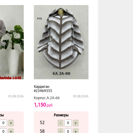
Кардиган
#23469355
05.08.2026
05.08.2026
Корпус.А.2А-66
1,150
руб
ры
Размеры
52
+
-
+
58
+
-
+