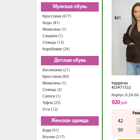
Мужская обувь
Кроссовки (677)
Кеды (81)
Мокасины (1)
Сандали (1)
Сланцы (13)
Коробками (24)
Детская обувь
Босоножки (21)
Кроссовки (60)
Мокасины (1)
Кардиган
#23471532
Сланцы (2)
Корпус.А.2А-66
Сапоги (1)
920
Туфли (25)
руб
Угги (12)
Раз
Женская одежда
42
50
Боди (91)
Блузки (217)