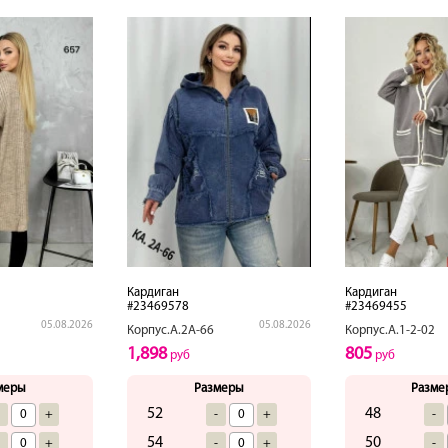
Кардиган
Кардиган
#23469578
#23469455
05.08.2026
05.08.2026
Корпус.А.2А-66
Корпус.А.1-2-02
1,898
805
руб
руб
меры
Размеры
Разме
52
48
-
+
-
+
-
54
50
-
+
-
+
-