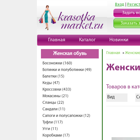
Вход
|
Регис
Задать в
Заказать 
Главная
Каталог
Новинки
Главная
»
Женские
Женская обувь
Босоножки (160)
Женски
Ботинки и полуботинки (49)
Балетки (15)
Кеды (47)
Товаров в кат
Кроссовки (433)
Мокасины (21)
Вид
С
Сланцы (22)
Сандали (11)
Сапоги и полусапожки (12)
Туфли (117)
Угги (11)
Коробками (17)