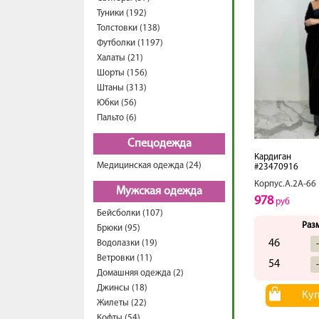
Туники (192)
Толстовки (138)
Футболки (1197)
Халаты (21)
Шорты (156)
Штаны (313)
Юбки (56)
Пальто (6)
Спецодежда
Кардиган
Медицинская одежда (24)
#23470916
Корпус.А.2А-66
Мужская одежда
978
руб
Бейсболки (107)
Раз
Брюки (95)
46
Водолазки (19)
Ветровки (11)
54
Домашняя одежда (2)
Джинсы (18)
Ку
Жилеты (22)
Кофты (54)