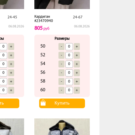
Кардиган
24-45
24-67
#23470940
06.08.2026
06.08.2026
805
руб
ры
Размеры
50
+
-
+
52
+
-
+
54
+
-
+
56
+
-
+
58
+
-
+
60
+
-
+
ть
Купить