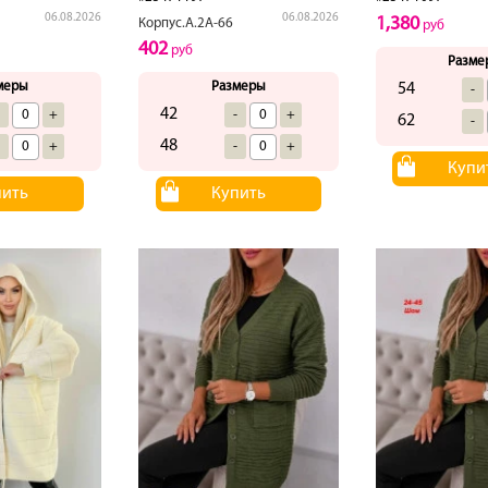
06.08.2026
06.08.2026
1,380
Корпус.А.2А-66
руб
402
руб
Разме
меры
Размеры
54
-
42
-
+
-
+
62
-
48
-
+
-
+
Купи
пить
Купить