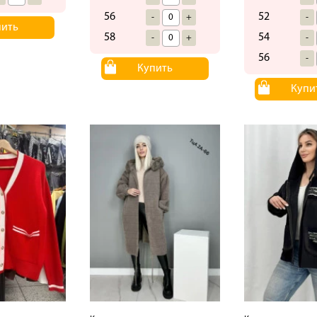
56
52
-
+
-
пить
58
54
-
+
-
56
-
Купить
Купи