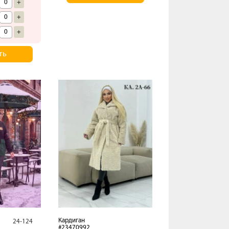
+
+
+
ть
Кардиган
24-124
#23470992