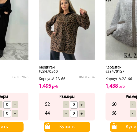
Кардиган
Кардиган
#23470560
#23470157
06.08.2026
06.08.2026
Корпус.А.2А-66
Корпус.А.2А-66
1,495
1,438
руб
руб
меры
Размеры
Разме
52
60
-
+
-
+
-
44
68
-
+
-
+
-
пить
Купить
Купи