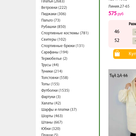
Платья (2683)
Линия.27-65
Ветровки (222)
575
Пиджаки (306)
руб
Пальто (73)
Раз
Рубашки (850)
46
Спортивные костюмы (781)
Свитеры (102)
52
Спортивные брюки (131)
Сарафаны (194)
Ку
Термобелье (2)
Трусы (44)
Туники (214)
Толстовки (558)
Топы (155)
Футболки (1535)
Фартуки (3)
Халаты (42)
Шарфы и платки (37)
Шорты (463)
Штаны (667)
Юбки (320)
Плащи (5)