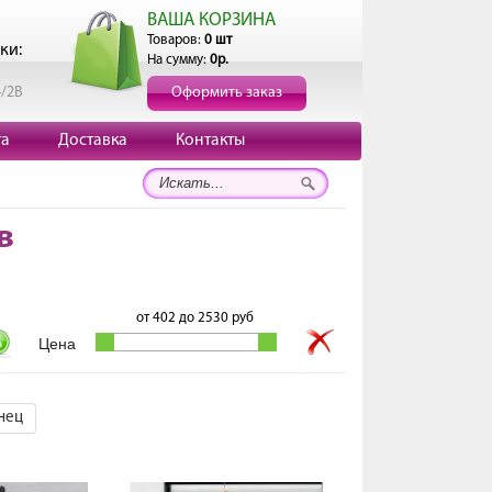
ВАША КОРЗИНА
Товаров:
0 шт
ки:
На сумму:
0р.
4/2В
Оформить заказ
та
Доставка
Контакты
в
от
402
до
2530
руб
нец