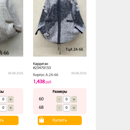
Кардиган
#23470155
06.08.2026
06.08.2026
Корпус.А.2А-66
1,438
руб
ры
Размеры
60
+
-
+
68
+
-
+
ть
Купить