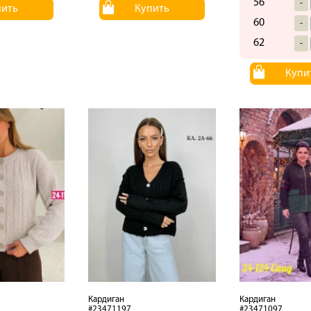
56
-
пить
Купить
60
-
62
-
Купи
Кардиган
Кардиган
#23471197
#23471097