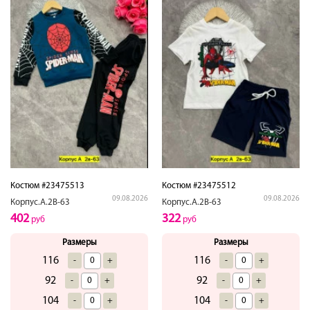
Костюм #23475513
Костюм #23475512
09.08.2026
09.08.2026
Корпус.А.2В-63
Корпус.А.2В-63
402
322
руб
руб
Размеры
Размеры
116
116
-
+
-
+
92
92
-
+
-
+
104
104
-
+
-
+