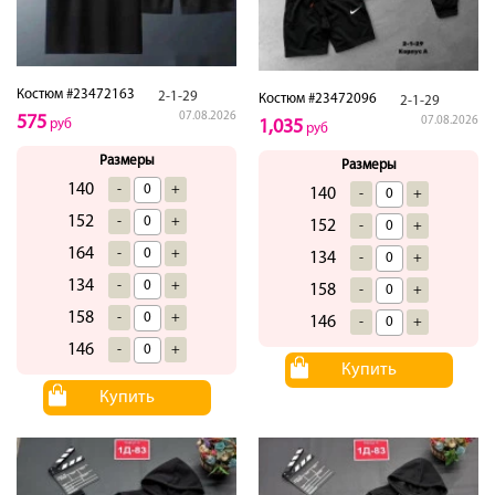
Костюм #23472163
2-1-29
Костюм #23472096
2-1-29
07.08.2026
575
07.08.2026
1,035
руб
руб
Размеры
Размеры
140
-
+
140
-
+
152
-
+
152
-
+
164
-
+
134
-
+
134
-
+
158
-
+
158
-
+
146
-
+
146
-
+
Купить
Купить