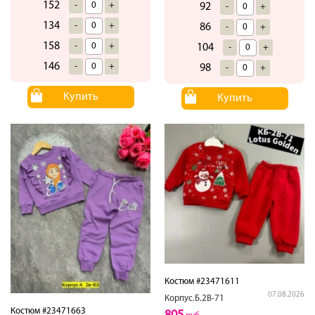
152
-
+
92
-
+
134
-
+
86
-
+
158
-
+
104
-
+
146
-
+
98
-
+
Купить
Купить
Костюм #23471611
07.08.2026
Корпус.Б.2В-71
Костюм #23471663