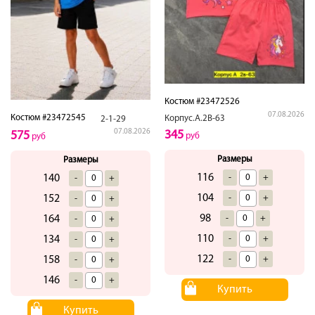
Костюм #23472526
07.08.2026
Костюм #23472545
Корпус.А.2В-63
2-1-29
07.08.2026
345
575
руб
руб
Размеры
Размеры
116
140
-
+
-
+
104
152
-
+
-
+
98
164
-
+
-
+
110
134
-
+
-
+
122
158
-
+
-
+
146
-
+
Купить
Купить