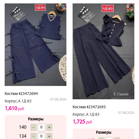
Костюм #23472694
07.08.2026
Корпус.А.1Д-83
Костюм #23472693
1,610
руб
07.08.2026
Корпус.А.1Д-83
Размеры
1,725
руб
140
-
+
Размеры
134
-
+