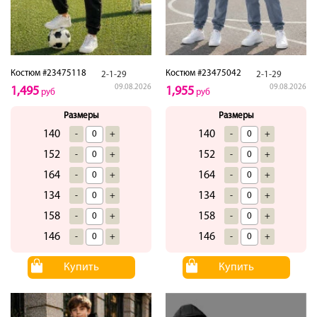
Костюм #23475118
Костюм #23475042
2-1-29
2-1-29
09.08.2026
09.08.2026
1,495
1,955
руб
руб
Размеры
Размеры
140
140
-
+
-
+
152
152
-
+
-
+
164
164
-
+
-
+
134
134
-
+
-
+
158
158
-
+
-
+
146
146
-
+
-
+
Купить
Купить