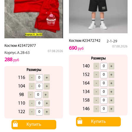
Костюм #23472742
2-1-29
Костюм #23472977
07.08.2026
690
руб
07.08.2026
Корпус.А.2В-63
Размеры
288
руб
140
-
+
Размеры
152
-
+
116
-
+
164
-
+
104
-
+
134
-
+
98
-
+
158
-
+
110
-
+
146
-
+
122
-
+
Купить
Купить