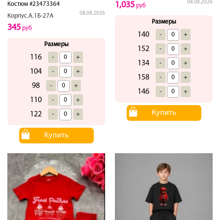
08.08.2026
1,035
Костюм #23473364
руб
08.08.2026
Корпус.А.1Б-27А
Размеры
345
руб
140
-
+
Размеры
152
-
+
116
-
+
134
-
+
104
-
+
158
-
+
98
-
+
146
-
+
110
-
+
Купить
122
-
+
Купить