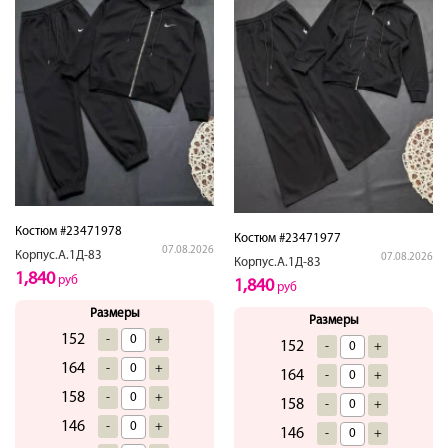
Костюм #23471978
Костюм #23471977
07.08.2026
Корпус.А.1Д-83
07.08.2026
Корпус.А.1Д-83
1,840
руб
1,840
руб
Размеры
Размеры
152
-
+
152
-
+
164
-
+
164
-
+
158
-
+
158
-
+
146
-
+
146
-
+