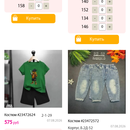
140
-
+
158
-
+
152
-
+
Купить
134
-
+
146
-
+
Купить
Костюм #23472624
2-1-29
07.08.2026
Костюм #23472572
575
руб
07.08.2026
Корпус.Б.2Д-52