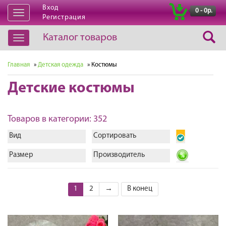
Вход
|
0 - 0р.
Открыть
Регистрация
навигацию
Каталог товаров
Открыть
навигацию
Главная
»
Детская одежда
» Костюмы
Детские костюмы
Товаров в категории: 352
Вид
Сортировать
Размер
Производитель
1
2
→
В конец