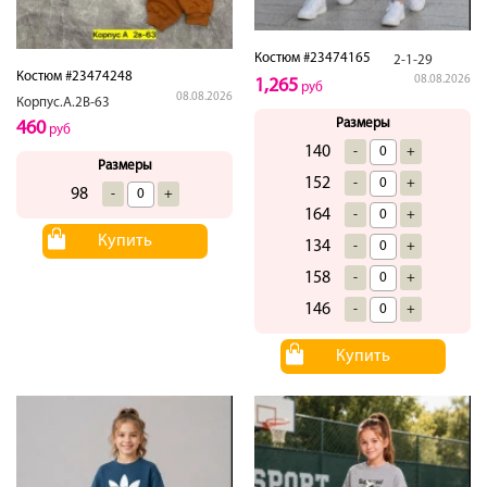
Костюм #23474165
2-1-29
Костюм #23474248
08.08.2026
1,265
руб
08.08.2026
Корпус.А.2В-63
Размеры
460
руб
140
-
+
Размеры
152
-
+
98
-
+
164
-
+
Купить
134
-
+
158
-
+
146
-
+
Купить