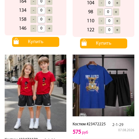
164
-
+
104
-
+
134
-
+
98
-
+
158
-
+
110
-
+
146
-
+
122
-
+
Купить
Купить
Костюм #23472225
2-1-29
07.08.2026
575
руб