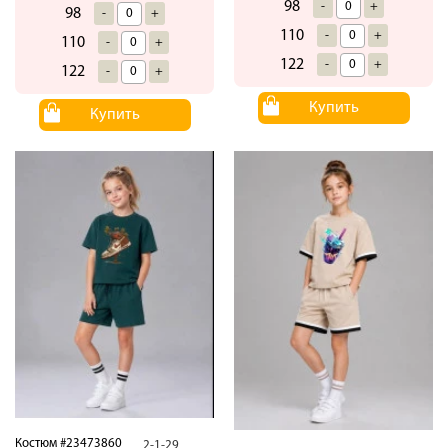
98
-
+
98
-
+
110
-
+
110
-
+
122
-
+
122
-
+
Купить
Купить
Костюм #23473860
2-1-29