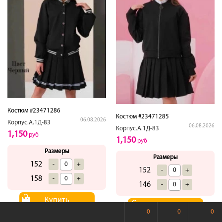
Костюм #23471286
Костюм #23471285
06.08.2026
Корпус.А.1Д-83
06.08.2026
Корпус.А.1Д-83
1,150
руб
1,150
руб
Размеры
Размеры
152
-
+
152
-
+
158
-
+
146
-
+
Купить
Купить
0
0
0