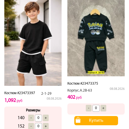
Костюм #23473375
08.08.2026
Корпус.А.2В-63
Костюм #23473397
2-1-29
402
руб
08.08.2026
1,092
руб
-
+
Размеры
140
-
+
Купить
152
-
+