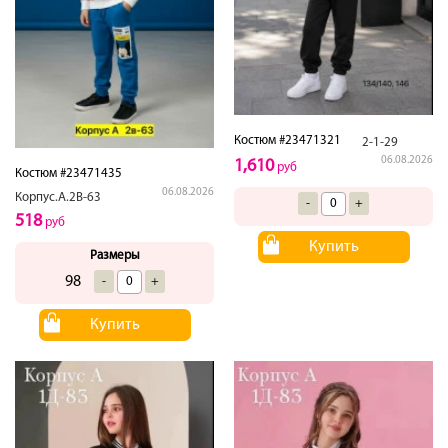
Костюм #23471321
2-1-29
06.08.2026
1,610
руб
Костюм #23471435
06.08.2026
Корпус.А.2В-63
-
+
518
руб
Купить
Размеры
98
-
+
Купить