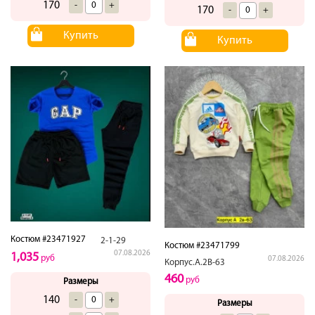
170
-
+
170
-
+
Купить
Купить
Костюм #23471927
2-1-29
Костюм #23471799
07.08.2026
1,035
руб
07.08.2026
Корпус.А.2В-63
460
руб
Размеры
140
-
+
Размеры