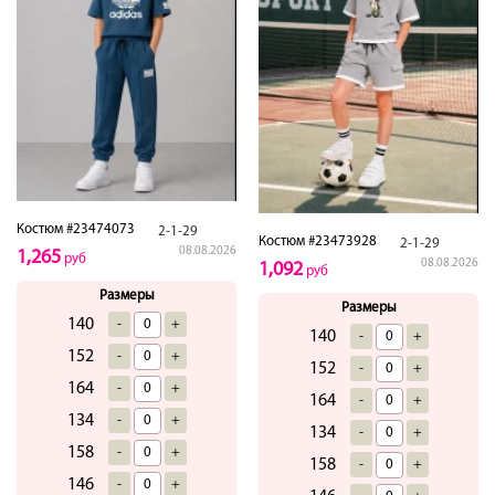
Костюм #23474073
2-1-29
Костюм #23473928
2-1-29
08.08.2026
1,265
руб
08.08.2026
1,092
руб
Размеры
Размеры
140
-
+
140
-
+
152
-
+
152
-
+
164
-
+
164
-
+
134
-
+
134
-
+
158
-
+
158
-
+
146
-
+