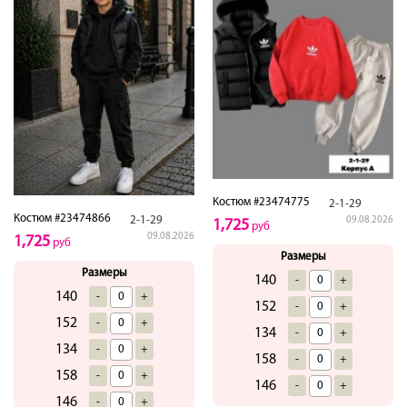
Костюм #23474775
2-1-29
Костюм #23474866
2-1-29
09.08.2026
1,725
руб
09.08.2026
1,725
руб
Размеры
Размеры
140
-
+
140
-
+
152
-
+
152
-
+
134
-
+
134
-
+
158
-
+
158
-
+
146
-
+
146
-
+