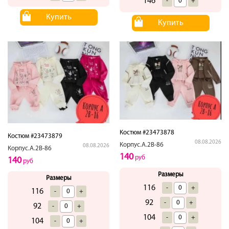
146
-
+
Купить
Купить
Костюм #23473878
Костюм #23473879
08.08.2026
Корпус.А.2В-86
08.08.2026
Корпус.А.2В-86
140
руб
140
руб
Размеры
Размеры
116
-
+
116
-
+
92
-
+
92
-
+
104
-
+
104
-
+