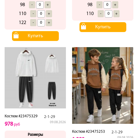
98
98
-
+
-
+
110
110
-
+
-
+
122
-
+
Купить
Купить
Костюм #23475329
2-1-29
09.08.2026
978
руб
Костюм #23475253
2-1-29
Размеры
09.08.2026