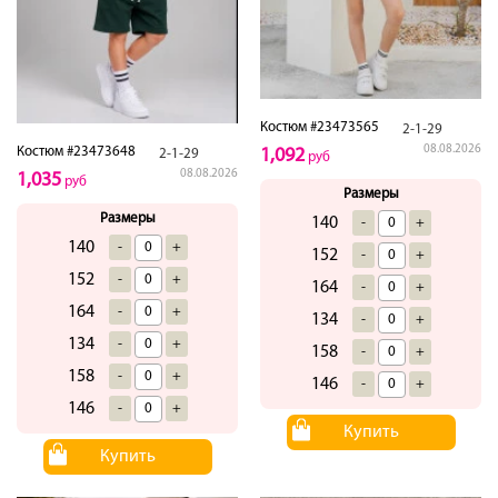
Костюм #23473565
2-1-29
08.08.2026
Костюм #23473648
1,092
2-1-29
руб
08.08.2026
1,035
руб
Размеры
Размеры
140
-
+
140
-
+
152
-
+
152
-
+
164
-
+
164
-
+
134
-
+
134
-
+
158
-
+
158
-
+
146
-
+
146
-
+
Купить
Купить