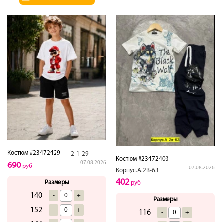
Костюм #23472429
2-1-29
Костюм #23472403
07.08.2026
690
руб
07.08.2026
Корпус.А.2В-63
402
Размеры
руб
140
-
+
Размеры
152
-
+
116
-
+