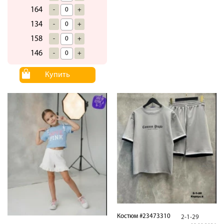
164
-
+
134
-
+
158
-
+
146
-
+
Купить
Костюм #23473310
2-1-29