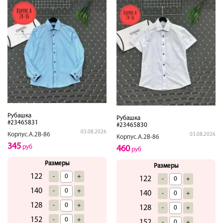
Рубашка
Рубашка
#23465831
#23465830
03.08.2026
Корпус.А.2В-86
03.08.2026
Корпус.А.2В-86
345
руб
460
руб
Размеры
Размеры
122
-
+
122
-
+
140
-
+
140
-
+
128
-
+
128
-
+
152
-
+
152
-
+