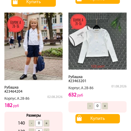
Купить
Рубашка
#23463201
01.08.2026
Рубашка
Корпус.А.2В-86
#23464204
632
руб
02.08.2026
Корпус.А.2В-86
182
-
+
руб
Размеры
Купить
140
-
+