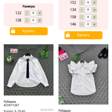
152
-
+
Размеры
134
-
+
122
-
+
158
-
+
128
-
+
146
-
+
Купить
Купить
Рубашка
#23471267
06.08.2026
Рубашка
Корпус.А.2В-86