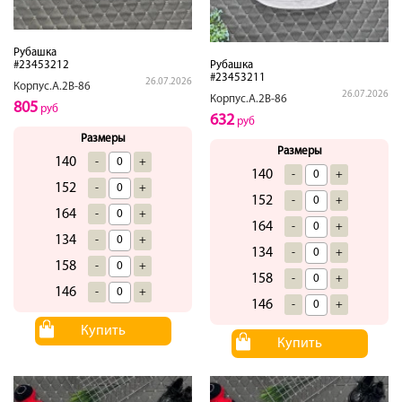
Рубашка
#23453212
Рубашка
#23453211
26.07.2026
Корпус.А.2В-86
26.07.2026
Корпус.А.2В-86
805
руб
632
руб
Размеры
Размеры
140
-
+
140
-
+
152
-
+
152
-
+
164
-
+
164
-
+
134
-
+
134
-
+
158
-
+
158
-
+
146
-
+
146
-
+
Купить
Купить