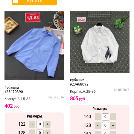
Купить
Рубашка
#23468092
Рубашка
04.08.2026
Корпус.А.2В-86
#23470390
805
06.08.2026
руб
Корпус.А.1Д-83
402
руб
Размеры
140
Размеры
-
+
122
-
+
128
-
+
128
-
+