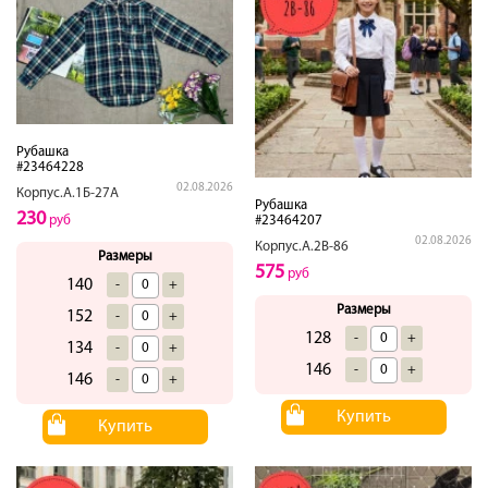
Рубашка
#23464228
02.08.2026
Корпус.А.1Б-27А
Рубашка
230
#23464207
руб
02.08.2026
Корпус.А.2В-86
Размеры
575
руб
140
-
+
Размеры
152
-
+
128
-
+
134
-
+
146
-
+
146
-
+
Купить
Купить