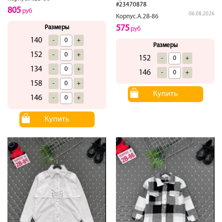
#23470878
805
руб
06.08.2026
Корпус.А.2В-86
575
Размеры
руб
140
-
+
Размеры
152
-
+
152
-
+
134
-
+
146
-
+
158
-
+
Купить
146
-
+
Купить