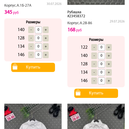
30.07.2026
Корпус.А.1Б-27А
345
Рубашка
руб
#23458372
29.07.2026
Размеры
Корпус.А.2В-86
168
140
-
+
руб
128
-
+
Размеры
134
-
+
122
-
+
146
-
+
140
-
+
128
-
+
Купить
134
-
+
146
-
+
Купить