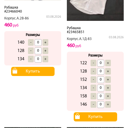
Рубашка
#23466040
03.08.2026
Корпус.А.2В-86
460
руб
Рубашка
#23465851
Размеры
03.08.2026
Корпус.А.1Д-83
140
-
+
460
руб
128
-
+
Размеры
134
-
+
122
-
+
128
Купить
-
+
152
-
+
134
-
+
158
-
+
146
-
+
Купить