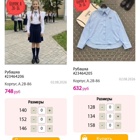
Рубашка
Рубашка
#23464205
#23464206
02.08.2026
Корпус.А.2В-86
02.08.2026
Корпус.А.2В-86
632
руб
748
руб
Размеры
Размеры
128
-
+
140
-
+
134
-
+
152
-
+
158
-
+
146
-
+
Купить