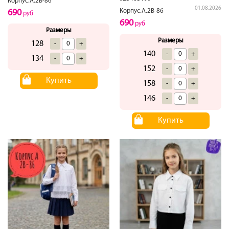
Корпус.А.2В-86
01.08.2026
Корпус.А.2В-86
690
руб
690
руб
Размеры
Размеры
128
-
+
140
-
+
134
-
+
152
-
+
Купить
158
-
+
146
-
+
Купить