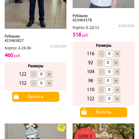
Рубашка
#23464378
02.08.2026
Корпус.Б.2Д-52
518
руб
Рубашка
#23465827
Размеры
03.08.2026
Корпус.А.2В-86
116
-
+
460
руб
92
-
+
Размеры
104
-
+
122
-
+
98
-
+
152
-
+
110
-
+
Купить
122
-
+
Купить