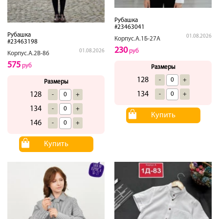
Рубашка
#23463041
Рубашка
01.08.2026
Корпус.А.1Б-27А
#23463198
230
руб
01.08.2026
Корпус.А.2В-86
575
руб
Размеры
128
-
+
Размеры
134
128
-
+
-
+
134
-
+
Купить
146
-
+
Купить