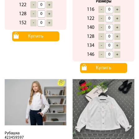
Размеры
122
-
+
116
-
+
128
-
+
122
-
+
152
-
+
140
-
+
Купить
128
-
+
134
-
+
146
-
+
Купить
Рубашка
#23459597