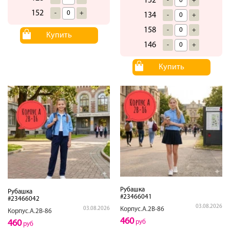
152
-
+
152
-
+
134
-
+
158
-
+
Купить
146
-
+
Купить
Рубашка
Рубашка
#23466041
#23466042
03.08.2026
Корпус.А.2В-86
03.08.2026
Корпус.А.2В-86
460
руб
460
руб