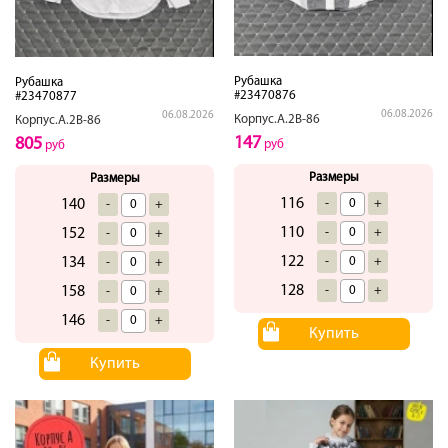
Рубашка
Рубашка
#23470876
#23470877
06.08.2026
06.08.2026
Корпус.А.2В-86
Корпус.А.2В-86
147
805
руб
руб
Размеры
Размеры
116
-
+
140
-
+
110
-
+
152
-
+
122
-
+
134
-
+
128
-
+
158
-
+
146
-
+
Купить
Купить