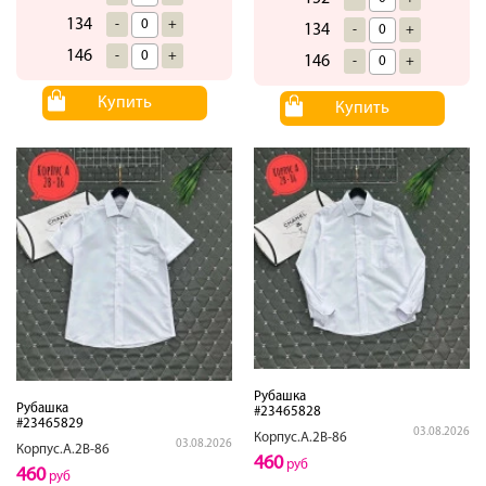
134
-
+
134
-
+
146
-
+
146
-
+
Купить
Купить
Рубашка
Рубашка
#23465828
#23465829
03.08.2026
Корпус.А.2В-86
03.08.2026
Корпус.А.2В-86
460
руб
460
руб