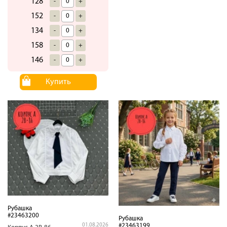
128
-
+
152
-
+
134
-
+
158
-
+
146
-
+
Купить
Рубашка
#23463200
Рубашка
#23463199
01.08.2026