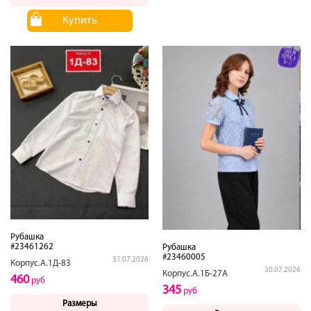
Купить
Рубашка
#23461262
Рубашка
#23460005
31.07.2026
Корпус.А.1Д-83
30.07.2026
Корпус.А.1Б-27А
460
руб
345
руб
Размеры