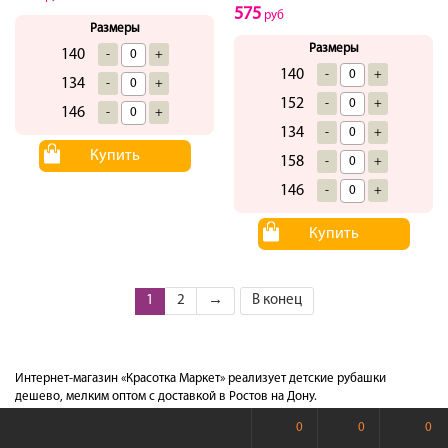
575
руб
Размеры
Размеры
140
-
+
140
-
+
134
-
+
152
-
+
146
-
+
134
-
+
Купить
158
-
+
146
-
+
Купить
1
2
→
В конец
Интернет-магазин «Красотка Маркет» реализует детские рубашки
дешево, мелким оптом с доставкой в Ростов на Дону.
0
0
0
Приглашаем предпринимателей и организаторов совместных покупок к