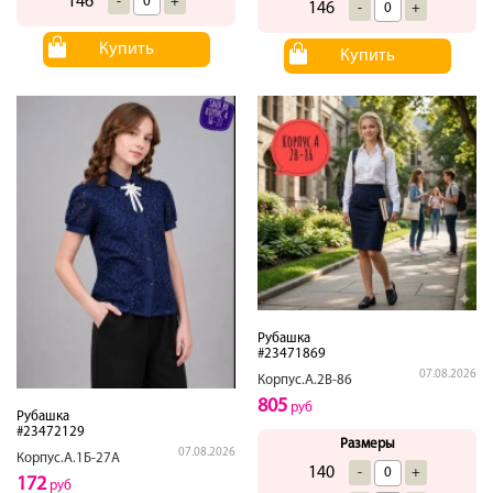
146
-
+
146
-
+
Купить
Купить
Рубашка
#23471869
07.08.2026
Корпус.А.2В-86
805
руб
Рубашка
#23472129
Размеры
07.08.2026
Корпус.А.1Б-27А
140
-
+
172
руб