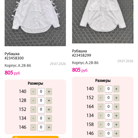
Рубашка
Рубашка
#23458299
#23458300
29.07.2026
Корпус.А.2В-86
29.07.2026
Корпус.А.2В-86
805
руб
805
руб
Размеры
Размеры
140
-
+
140
-
+
152
-
+
128
-
+
164
-
+
152
-
+
134
-
+
134
-
+
158
-
+
146
-
+
146
-
+