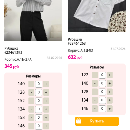
Рубашка
#23461263
Рубашка
31.07.2026
Корпус.А.1Д-83
#23461393
632
руб
31.07.2026
Корпус.А.1Б-27А
345
руб
Размеры
122
-
+
Размеры
140
-
+
140
-
+
128
-
+
128
-
+
134
-
+
152
-
+
146
-
+
134
-
+
158
-
+
Купить
146
-
+