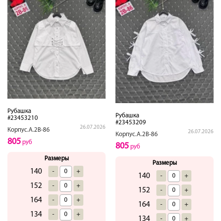
Рубашка
Рубашка
#23453210
#23453209
26.07.2026
Корпус.А.2В-86
26.07.2026
Корпус.А.2В-86
805
руб
805
руб
Размеры
Размеры
140
-
+
140
-
+
152
-
+
152
-
+
164
-
+
164
-
+
134
-
+
134
-
+