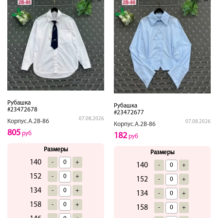
Рубашка
Рубашка
#23472678
#23472677
07.08.2026
Корпус.А.2В-86
07.08.2026
Корпус.А.2В-86
805
руб
182
руб
Размеры
Размеры
140
-
+
140
-
+
152
-
+
152
-
+
134
-
+
134
-
+
158
-
+
158
-
+