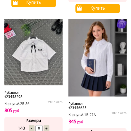
Купить
Купить
Рубашка
#23458298
29.07.2026
Корпус.А.2В-86
Рубашка
#23456635
805
руб
28.07.2026
Корпус.А.1Б-27А
Размеры
345
руб
140
-
+