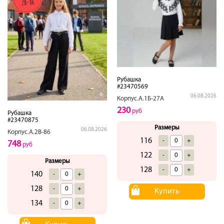
Рубашка
#23470569
06.08.2026
Корпус.А.1Б-27А
230
руб
Рубашка
#23470875
Размеры
06.08.2026
Корпус.А.2В-86
116
-
+
748
руб
122
-
+
Размеры
128
-
+
140
-
+
128
-
+
Купить
134
-
+