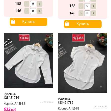
158
-
+
158
-
+
146
-
+
146
-
+
Купить
Купить
Рубашка
#23451736
Рубашка
#23451735
25.07.2026
Корпус.А.1Д-83
25.07.2026
Корпус.А.1Д-83
632
руб