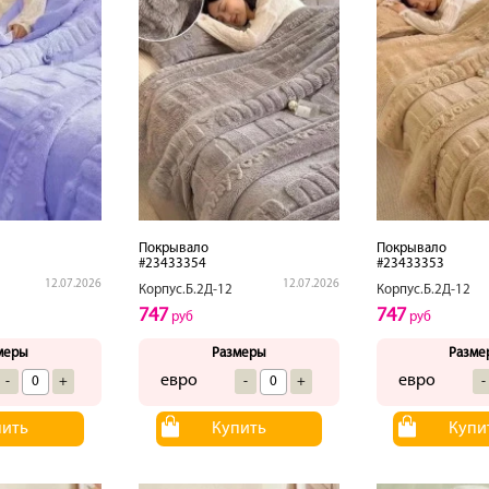
Покрывало
Покрывало
#23433354
#23433353
12.07.2026
12.07.2026
Корпус.Б.2Д-12
Корпус.Б.2Д-12
747
747
руб
руб
меры
Размеры
Разме
евро
евро
-
+
-
+
-
пить
Купить
Купи