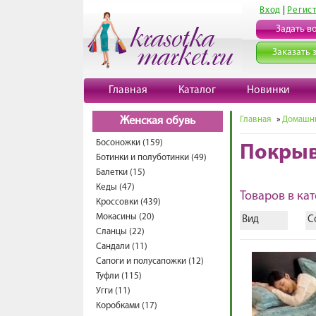
Вход
|
Регис
Задать в
Заказать 
Главная
Каталог
Новинки
Главная
»
Домашни
Женская обувь
Босоножки (159)
Покры
Ботинки и полуботинки (49)
Балетки (15)
Кеды (47)
Товаров в кат
Кроссовки (439)
Мокасины (20)
Вид
С
Сланцы (22)
Сандали (11)
Сапоги и полусапожки (12)
Туфли (115)
Угги (11)
Коробками (17)