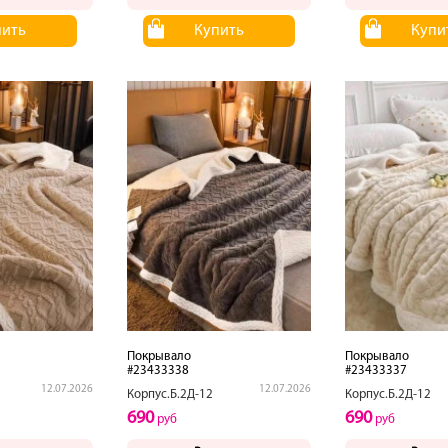
пить
Купить
Купи
Покрывало
Покрывало
#23433338
#23433337
12.07.2026
12.07.2026
Корпус.Б.2Д-12
Корпус.Б.2Д-12
690
690
руб
руб