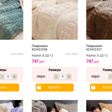
Покрывало
Покрывало
#23433358
#23433357
12.07.2026
12.07.2026
Корпус.Б.2Д-12
Корпус.Б.2Д-12
747
747
руб
руб
меры
Размеры
Разме
евро
евро
-
+
-
+
-
пить
Купить
Купи