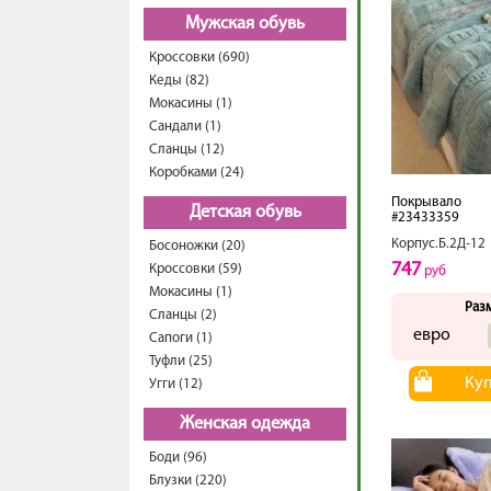
Мужская обувь
Кроссовки (690)
Кеды (82)
Мокасины (1)
Сандали (1)
Сланцы (12)
Коробками (24)
Покрывало
Детская обувь
#23433359
Корпус.Б.2Д-12
Босоножки (20)
747
Кроссовки (59)
руб
Мокасины (1)
Раз
Сланцы (2)
евро
Сапоги (1)
Туфли (25)
Ку
Угги (12)
Женская одежда
Боди (96)
Блузки (220)