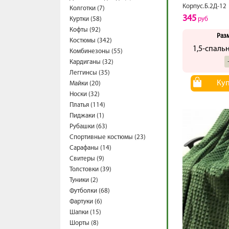
Корпус.Б.2Д-12
Колготки (7)
345
Куртки (58)
руб
Кофты (92)
Раз
Костюмы (342)
1,5-спаль
Комбинезоны (55)
Кардиганы (32)
Леггинсы (35)
Ку
Майки (20)
Носки (32)
Платья (114)
Пиджаки (1)
Рубашки (63)
Спортивные костюмы (23)
Сарафаны (14)
Свитеры (9)
Толстовки (39)
Туники (2)
Футболки (68)
Фартуки (6)
Шапки (15)
Шорты (8)