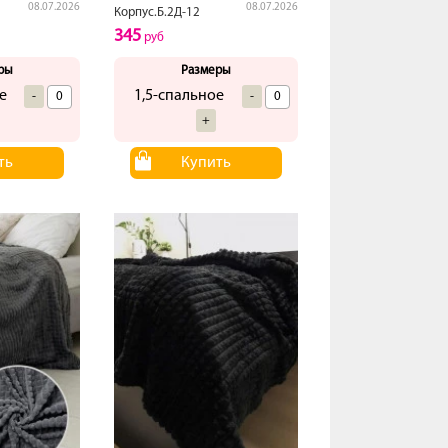
08.07.2026
08.07.2026
Корпус.Б.2Д-12
345
руб
ры
Размеры
е
1,5-спальное
-
-
+
ть
Купить