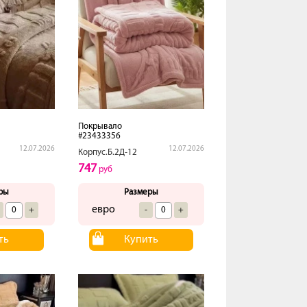
Покрывало
#23433356
12.07.2026
12.07.2026
Корпус.Б.2Д-12
747
руб
ры
Размеры
евро
+
-
+
ть
Купить