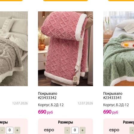
Покрывало
Покрывало
#23433342
#23433341
12.07.2026
12.07.2026
Корпус.Б.2Д-12
Корпус.Б.2Д-12
690
690
руб
руб
меры
Размеры
Разме
евро
евро
-
+
-
+
-