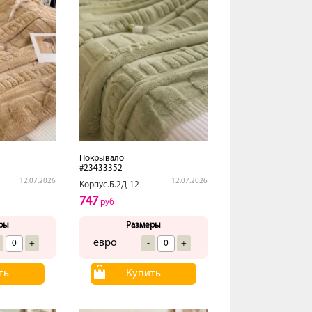
Покрывало
#23433352
12.07.2026
12.07.2026
Корпус.Б.2Д-12
747
руб
ры
Размеры
евро
+
-
+
ть
Купить