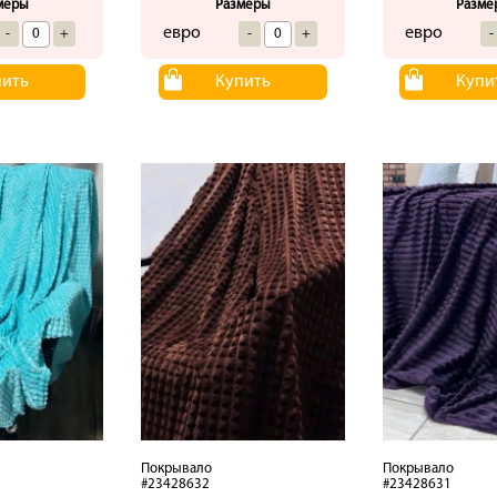
меры
Размеры
Разме
евро
евро
-
+
-
+
-
пить
Купить
Купи
Покрывало
Покрывало
#23428632
#23428631