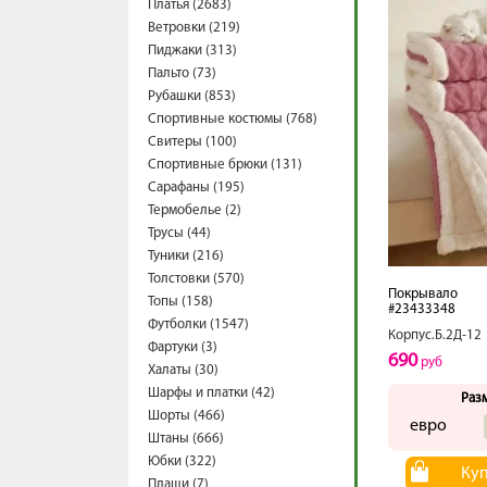
Платья (2683)
Ветровки (219)
Пиджаки (313)
Пальто (73)
Рубашки (853)
Спортивные костюмы (768)
Свитеры (100)
Спортивные брюки (131)
Сарафаны (195)
Термобелье (2)
Трусы (44)
Туники (216)
Толстовки (570)
Покрывало
Топы (158)
#23433348
Футболки (1547)
Корпус.Б.2Д-12
Фартуки (3)
690
руб
Халаты (30)
Шарфы и платки (42)
Раз
Шорты (466)
евро
Штаны (666)
Юбки (322)
Ку
Плащи (7)