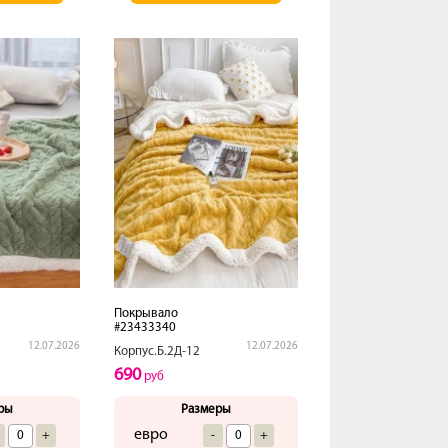
Покрывало
#23433340
12.07.2026
12.07.2026
Корпус.Б.2Д-12
690
руб
ры
Размеры
евро
+
-
+