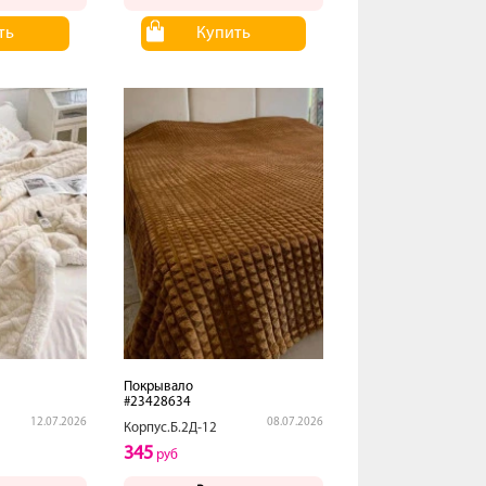
ть
Купить
Покрывало
#23428634
12.07.2026
08.07.2026
Корпус.Б.2Д-12
345
руб