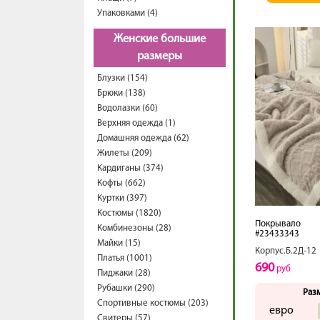
Упаковками (4)
Женские большие
размеры
Блузки (154)
Брюки (138)
Водолазки (60)
Верхняя одежда (1)
Домашняя одежда (62)
Жилеты (209)
Кардиганы (374)
Кофты (662)
Куртки (397)
Костюмы (1820)
Покрывало
Комбинезоны (28)
#23433343
Майки (15)
Корпус.Б.2Д-12
Платья (1001)
690
руб
Пиджаки (28)
Рубашки (290)
Раз
Спортивные костюмы (203)
евро
Свитеры (57)