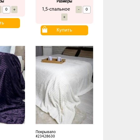
ры
Размеры
1,5-спальное
+
-
+
ть
Купить
Покрывало
#23428630