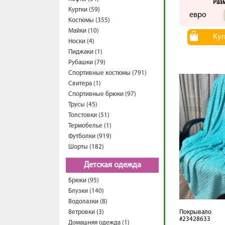
Раз
Куртки (59)
евро
Костюмы (355)
Майки (10)
Ку
Носки (4)
Пиджаки (1)
Рубашки (79)
Спортивные костюмы (791)
Свитера (1)
Спортивные брюки (97)
Трусы (45)
Толстовки (51)
Термобелье (1)
Футболки (919)
Шорты (182)
Детская одежда
Брюки (95)
Блузки (140)
Водолазки (8)
Ветровки (3)
Покрывало
#23428633
Домашняя одежда (1)