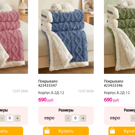
Покрывало
Покрывало
#23433347
#23433346
12.07.2026
12.07.2026
Корпус.Б.2Д-12
Корпус.Б.2Д-12
690
690
руб
руб
меры
Размеры
Разме
евро
евро
-
+
-
+
-
пить
Купить
Купи