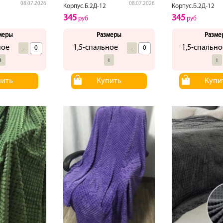
08.07.2026
08.07.2026
Корпус.Б.2Д-12
Корпус.Б.2Д-12
345
345
руб
руб
меры
Размеры
Разме
ное
1,5-спальное
1,5-спально
-
-
+
+
+
пить
Купить
Купи