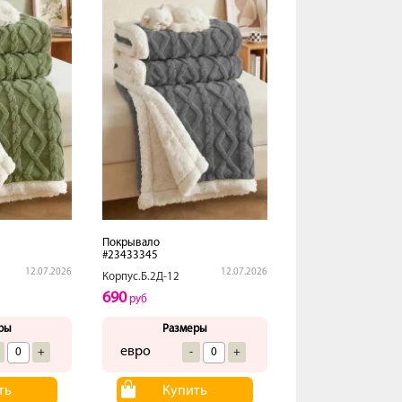
Покрывало
#23433345
12.07.2026
12.07.2026
Корпус.Б.2Д-12
690
руб
ры
Размеры
евро
+
-
+
ть
Купить