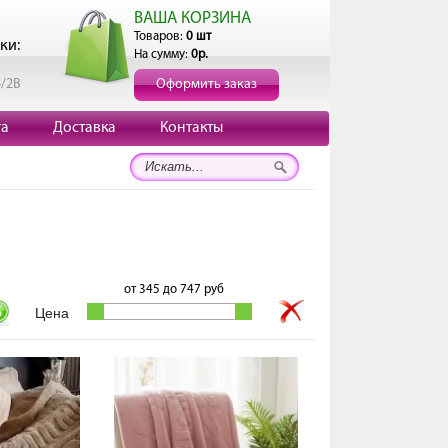
ВАША КОРЗИНА
Товаров:
0 шт
ки:
На сумму:
0р.
4/2В
Оформить заказ
та
Доставка
Контакты
от
345
до
747
руб