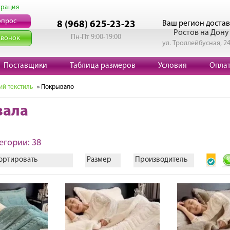
трация
опрос
Ваш регион достав
8 (968) 625-23-23
Ростов на Дону
Пн-Пт 9:00-19:00
звонок
ул. Троллейбусная, 2
Поставщики
Таблица размеров
Условия
Опла
й текстиль
» Покрывало
вала
егории: 38
ортировать
Размер
Производитель