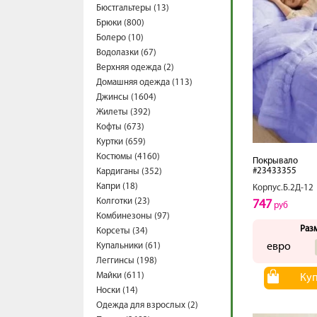
Бюстгальтеры (13)
Брюки (800)
Болеро (10)
Водолазки (67)
Верхняя одежда (2)
Домашняя одежда (113)
Джинсы (1604)
Жилеты (392)
Кофты (673)
Куртки (659)
Костюмы (4160)
Покрывало
#23433355
Кардиганы (352)
Капри (18)
Корпус.Б.2Д-12
Колготки (23)
747
руб
Комбинезоны (97)
Раз
Корсеты (34)
Купальники (61)
евро
Леггинсы (198)
Майки (611)
Ку
Носки (14)
Одежда для взрослых (2)