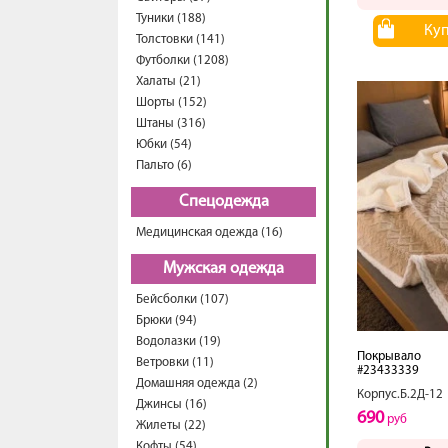
Туники (188)
Ку
Толстовки (141)
Футболки (1208)
Халаты (21)
Шорты (152)
Штаны (316)
Юбки (54)
Пальто (6)
Спецодежда
Медицинская одежда (16)
Мужская одежда
Бейсболки (107)
Брюки (94)
Водолазки (19)
Покрывало
Ветровки (11)
#23433339
Домашняя одежда (2)
Корпус.Б.2Д-12
Джинсы (16)
690
руб
Жилеты (22)
Кофты (54)