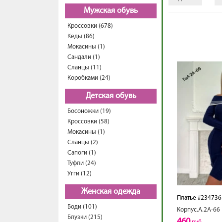
Мужская обувь
Кроссовки (678)
Кеды (86)
Мокасины (1)
Сандали (1)
Сланцы (11)
Коробками (24)
Детская обувь
Босоножки (19)
Кроссовки (58)
Мокасины (1)
Сланцы (2)
Сапоги (1)
Туфли (24)
Угги (12)
Женская одежда
Платье #234736
Боди (101)
Корпус.А.2А-66
Блузки (215)
460