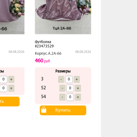
Футболка
#23473529
08.08.2026
08.08.2026
Корпус.А.2А-66
460
руб
ры
Размеры
3
+
-
+
52
+
-
+
54
-
+
ть
Купить