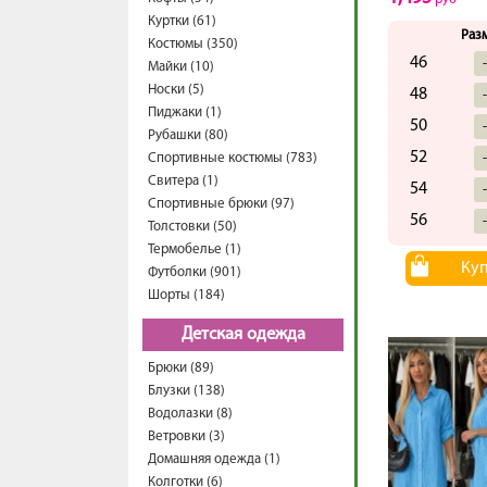
Куртки (61)
Раз
Костюмы (350)
46
Майки (10)
Носки (5)
48
Пиджаки (1)
50
Рубашки (80)
52
Спортивные костюмы (783)
Свитера (1)
54
Спортивные брюки (97)
56
Толстовки (50)
Термобелье (1)
Ку
Футболки (901)
Шорты (184)
Детская одежда
Брюки (89)
Блузки (138)
Водолазки (8)
Ветровки (3)
Домашняя одежда (1)
Колготки (6)