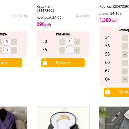
Кардиган
Костюм #2347359
#23473605
Линия.24-109
08.08.2026
08.08.2026
Корпус.А.2А-66
1,380
руб
690
руб
Разме
меры
Размеры
54
-
50
-
+
-
+
56
-
56
-
+
-
+
58
-
пить
Купить
60
-
62
-
64
-
Купи