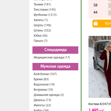
Туники (191)
58
Толстовки (145)
44
Футболки (1215)
Халаты (1)
Ку
Шорты (146)
Штаны (332)
Юбки (56)
Пальто (7)
Спецодежда
Медицинская одежда (17)
Мужская одежда
Бейсболки (107)
Брюки (83)
Водолазки (19)
Ветровки (10)
Домашняя одежда (2)
Джинсы (15)
Костюм #23473
Жилеты (22)
1,495
Кофты (54)
руб