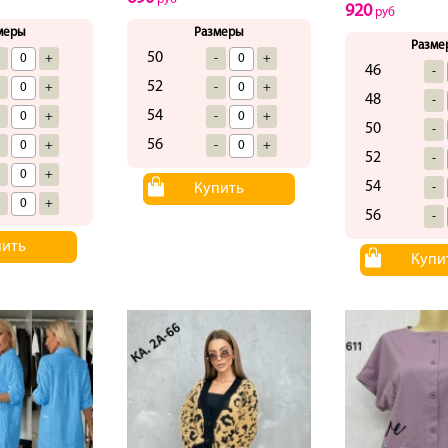
920
руб
меры
Размеры
Разме
50
-
+
-
+
46
-
52
-
+
-
+
48
-
54
-
+
-
+
50
-
56
-
+
-
+
52
-
-
+
54
Купить
-
-
+
56
-
пить
Купи