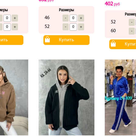
руб
402
руб
меры
Размеры
Разме
46
-
+
-
+
52
-
52
-
+
-
+
60
-
пить
Купить
Купи