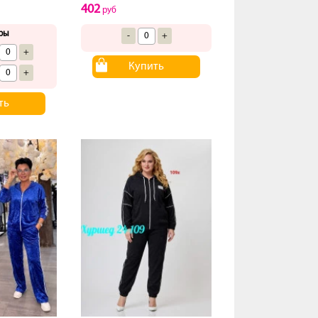
402
руб
ры
-
+
+
Купить
+
ть