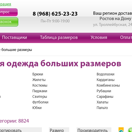
трация
опрос
Ваш регион достав
8 (968) 625-23-23
Ростов на Дону
Пн-Пт 9:00-19:00
звонок
ул. Троллейбусная, 2
Поставщики
Таблица размеров
Условия
Опла
е большие размеры
я одежда больших размеров
Брюки
Водолазки
Жилеты
Кардиганы
Костюмы
Комбинезоны
Пиджаки
Рубашки
и
Свитеры
Cарафаны
Футболки
Халаты
Юбки
Пальто
егории: 8824
ортировать
Размер
Производитель