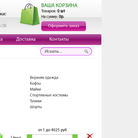
ВАША КОРЗИНА
Товаров:
0 шт
ки:
На сумму:
0р.
4/2В
Оформить заказ
та
Доставка
Контакты
Верхняя одежда
Кофты
Майки
Спортивные костюмы
Туники
Шорты
от
1
до
4025
руб