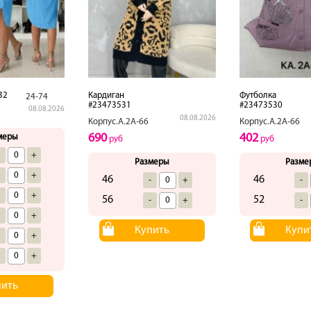
32
Кардиган
Футболка
24-74
#23473531
#23473530
08.08.2026
08.08.2026
Корпус.А.2А-66
Корпус.А.2А-66
690
402
меры
руб
руб
-
+
Размеры
Разме
-
+
46
46
-
+
-
-
+
56
52
-
+
-
-
+
Купить
Купи
-
+
-
+
пить