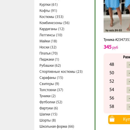
Куртки (61)
Кофты (91)
Костюмы (353)
Комбинезоны (56)
Кардиганы (12)
Леггинсы (10)
Туника #234735
Майки (18)
345
Носки (32)
руб
Платья (70)
Раз
Пиджаки (1)
48
Рубашки (62)
Спортивные костюмы (23)
50
Сарафаны (15)
52
Свитеры (9)
54
Толстовки (37)
Туники (2)
56
Футболки (52)
58
Фартуки (6)
Шапки (15)
Ку
Шорты (8)
Школьная форма (66)