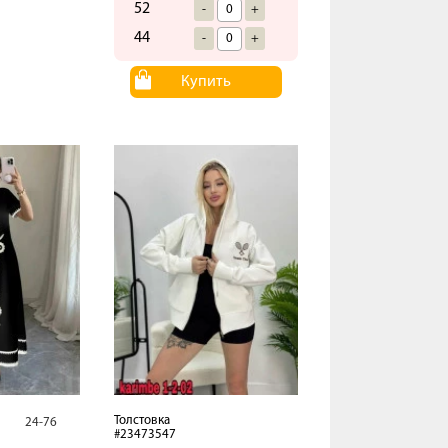
52
-
+
44
-
+
Купить
Толстовка
24-76
#23473547