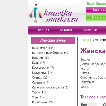
Вход
|
Регис
Задать в
Заказать 
Главная
Каталог
Новинки
Главная
» Женски
Женская обувь
Босоножки (154)
Женска
Ботинки и полуботинки (49)
Балетки (15)
Блузки
Кеды (47)
Домашняя одежда
Кроссовки (447)
Куртки
Мокасины (21)
Платья
Сланцы (22)
Спортивные брюк
Толстовки
Сандали (11)
Штаны
Сапоги и полусапожки (12)
Туфли (116)
Товаров в кат
Угги (11)
Коробками (17)
Вид
С