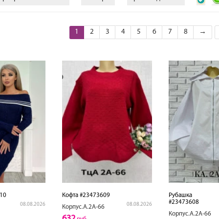
1
2
3
4
5
6
7
8
→
10
Кофта #23473609
Рубашка
#23473608
08.08.2026
08.08.2026
Корпус.А.2А-66
Корпус.А.2А-66
632