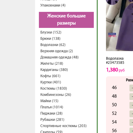
Упаковками (4)
Женские большие
размеры
Блузки (152)
Брюки (138)
Водолазки (62)
Верхняя одежда (2)
Домашняя одежда (48)
Водолазка
#23473585
Жилеты (218)
1,380
Кардиганы (380)
руб
Кофты (661)
Раз
Куртки (401)
46
Костюмы (1830)
Комбинезоны (26)
48
Майки (15)
50
Платья (1014)
52
Пиджаки (28)
Рубашки (281)
54
Спортивные костюмы (203)
56
Свитеры (59)