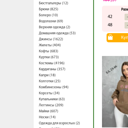
руб
Бюстгальтеры (12)
Брюки (825)
Раз
Болеро (10)
42
Водолазки (69)
48
Верхняя одежда (2)
Домашняя одежда (53)
Ку
Джинсы (1622)
Жилеты (404)
Кофты (683)
Куртки (673)
Костюмы (4196)
Кардиганы (357)
Капри (18)
Колготки (25)
Комбинезоны (94)
Корсеты (34)
Купальники (63)
Леггинсы (209)
Майки (607)
Носки (14)
Одежда для взрослых (2)