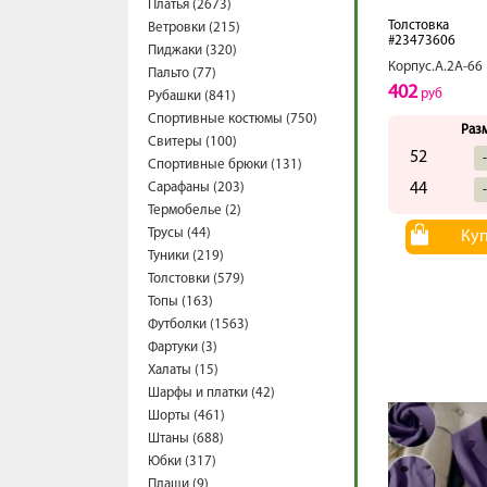
Платья (2673)
Толстовка
Ветровки (215)
#23473606
Пиджаки (320)
Корпус.А.2А-66
Пальто (77)
402
руб
Рубашки (841)
Спортивные костюмы (750)
Раз
Свитеры (100)
52
Спортивные брюки (131)
Сарафаны (203)
44
Термобелье (2)
Трусы (44)
Ку
Туники (219)
Толстовки (579)
Топы (163)
Футболки (1563)
Фартуки (3)
Халаты (15)
Шарфы и платки (42)
Шорты (461)
Штаны (688)
Юбки (317)
Плащи (9)