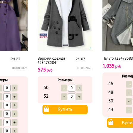
Верхняя одежда
Пальто #23473583
24-67
24-67
#23473584
1,035
руб
08.08.2026
08.08.2026
575
руб
Разме
меры
Размеры
46
-
50
-
+
-
+
48
-
52
-
+
-
+
50
-
-
+
Купить
44
-
-
+
-
+
Купи
-
+