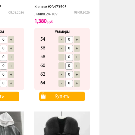
7
Костюм #23473595
08.08.2026
08.08.2026
Линия.24-109
1,380
руб
ры
Размеры
54
+
-
+
56
+
-
+
58
+
-
+
60
+
-
+
62
+
-
+
64
+
-
+
ть
Купить