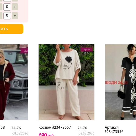
-
+
-
+
пить
558
Костюм #23473557
Артикул
24-76
24-76
#23473556
08.08.2026
08.08.2026
690
руб