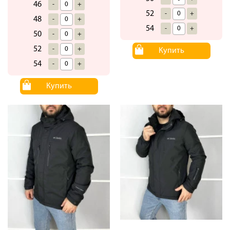
46
-
+
52
-
+
48
-
+
54
-
+
50
-
+
52
-
+
Купить
54
-
+
Купить