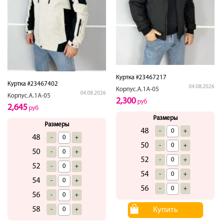
Куртка #23467217
Куртка #23467402
04.08.2026
Корпус.А.1А-05
04.08.2026
Корпус.А.1А-05
2,300
руб
2,645
руб
Размеры
Размеры
48
-
+
48
-
+
50
-
+
50
-
+
52
-
+
52
-
+
54
-
+
54
-
+
56
-
+
56
-
+
58
Купить
-
+