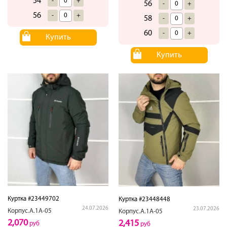
54
-
+
56
-
+
56
-
+
58
-
+
60
-
+
Купить
Купить
Куртка #23449702
Куртка #23448448
24.07.2026
23.07.2026
Корпус.А.1А-05
Корпус.А.1А-05
2,070
2,415
руб
руб