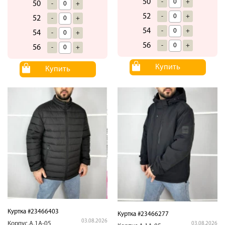
50
-
+
50
-
+
52
-
+
52
-
+
54
-
+
54
-
+
56
-
+
56
-
+
Купить
Купить
Куртка #23466403
Куртка #23466277
03.08.2026
Корпус.А.1А-05
03.08.2026