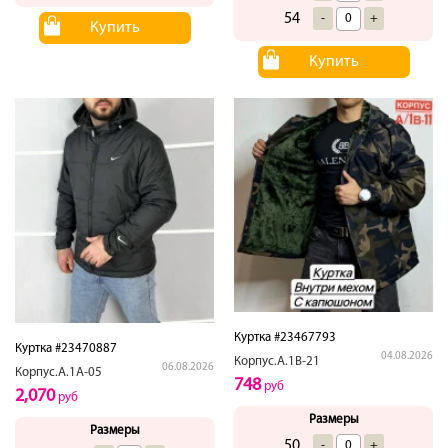
54
-
+
Купить
Купить
Куртка #23467793
Куртка #23470887
04.08.2026
Корпус.А.1В-21
06.08.2026
Корпус.А.1А-05
748
руб
2,070
руб
Размеры
Размеры
50
-
+