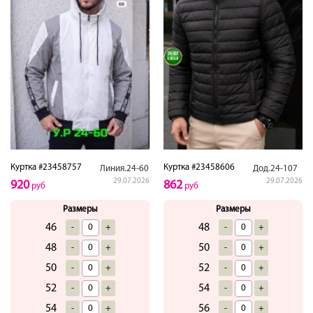
Куртка #23458757
Куртка #23458606
Линия.24-60
Дод.24-107
29.07.2026
29.07.2026
920
862
руб
руб
Размеры
Размеры
46
48
-
+
-
+
48
50
-
+
-
+
50
52
-
+
-
+
52
54
-
+
-
+
54
56
-
+
-
+