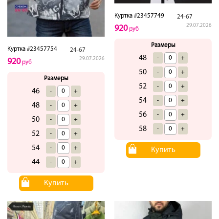
Куртка #23457749
24-67
29.07.2026
920
руб
Размеры
Куртка #23457754
24-67
48
-
+
29.07.2026
920
руб
50
-
+
Размеры
52
-
+
46
-
+
54
-
+
48
-
+
56
-
+
50
-
+
58
-
+
52
-
+
54
-
+
Купить
44
-
+
Купить