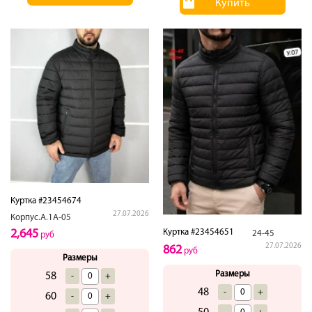
Купить
Куртка #23454674
27.07.2026
Корпус.А.1А-05
Куртка #23454651
2,645
24-45
руб
27.07.2026
862
руб
Размеры
Размеры
58
-
+
48
-
+
60
-
+