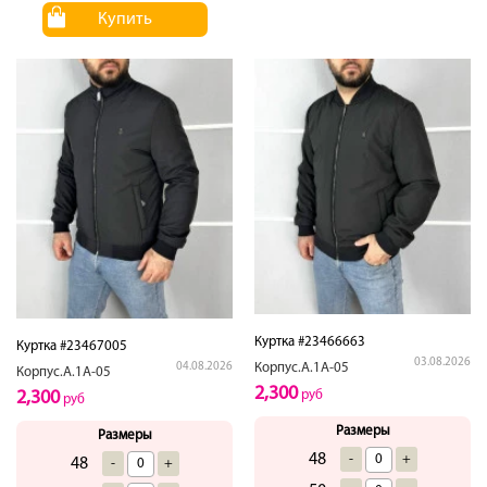
Купить
Куртка #23466663
Куртка #23467005
03.08.2026
04.08.2026
Корпус.А.1А-05
Корпус.А.1А-05
2,300
2,300
руб
руб
Размеры
Размеры
48
-
+
48
-
+