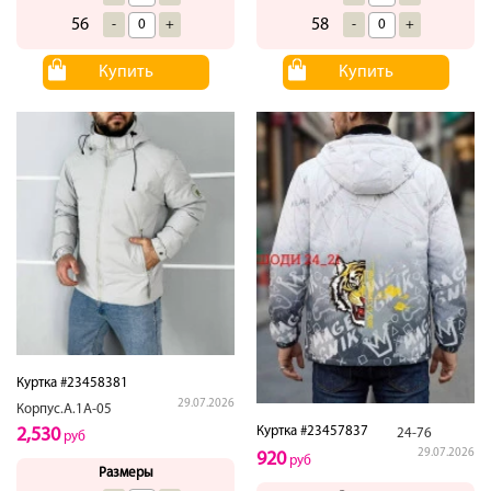
56
58
-
+
-
+
Купить
Купить
Куртка #23458381
29.07.2026
Корпус.А.1А-05
Куртка #23457837
2,530
24-76
руб
29.07.2026
920
руб
Размеры