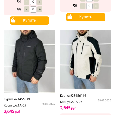
54
-
+
58
-
+
44
-
+
Купить
Купить
Куртка #23456166
Куртка #23456329
28.07.2026
Корпус.А.1А-05
28.07.2026
Корпус.А.1А-05
2,645
руб
2,645
руб