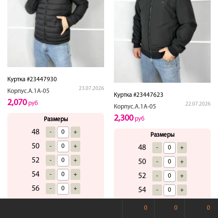
Куртка #23447930
23.07.2026
Корпус.А.1А-05
Куртка #23447623
2,070
руб
22.07.2026
Корпус.А.1А-05
2,300
руб
Размеры
48
-
+
Размеры
50
-
+
48
-
+
52
-
+
50
-
+
54
-
+
52
-
+
56
-
+
54
-
+
56
-
+
0
0
0
Купить