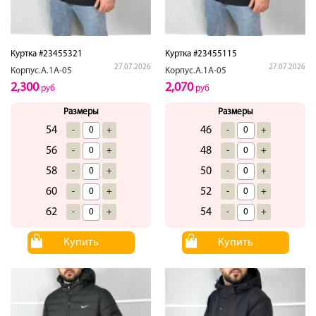
Куртка #23455321
Куртка #23455115
27.07.2026
27.07.2026
Корпус.А.1А-05
Корпус.А.1А-05
2,300
2,070
руб
руб
Размеры
Размеры
54
46
-
+
-
+
56
48
-
+
-
+
58
50
-
+
-
+
60
52
-
+
-
+
62
54
-
+
-
+
Купить
Купить