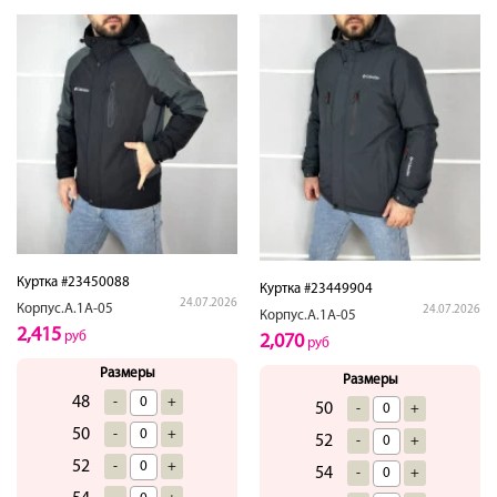
Куртка #23450088
Куртка #23449904
24.07.2026
Корпус.А.1А-05
24.07.2026
Корпус.А.1А-05
2,415
руб
2,070
руб
Размеры
Размеры
48
-
+
50
-
+
50
-
+
52
-
+
52
-
+
54
-
+