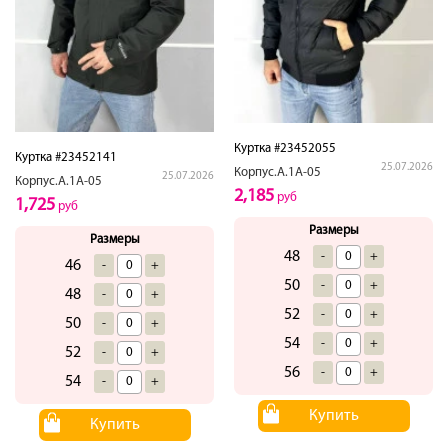
Куртка #23452055
Куртка #23452141
25.07.2026
Корпус.А.1А-05
25.07.2026
Корпус.А.1А-05
2,185
руб
1,725
руб
Размеры
Размеры
48
-
+
46
-
+
50
-
+
48
-
+
52
-
+
50
-
+
54
-
+
52
-
+
56
-
+
54
-
+
Купить
Купить