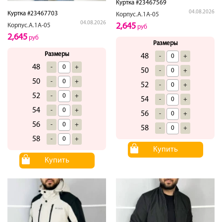
Куртка #23467569
04.08.2026
Куртка #23467703
Корпус.А.1А-05
04.08.2026
2,645
Корпус.А.1А-05
руб
2,645
руб
Размеры
Размеры
48
-
+
48
-
+
50
-
+
50
-
+
52
-
+
52
-
+
54
-
+
54
-
+
56
-
+
56
-
+
58
-
+
58
-
+
Купить
Купить