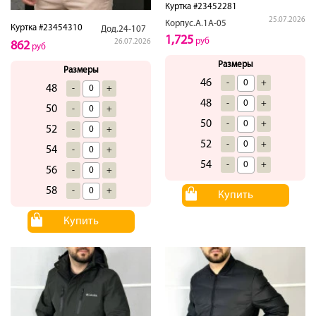
Куртка #23452281
25.07.2026
Корпус.А.1А-05
Куртка #23454310
Дод.24-107
1,725
руб
26.07.2026
862
руб
Размеры
Размеры
46
-
+
48
-
+
48
-
+
50
-
+
50
-
+
52
-
+
52
-
+
54
-
+
54
-
+
56
-
+
58
-
+
Купить
Купить