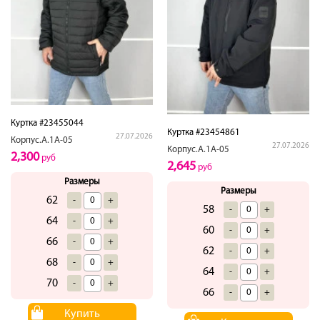
Куртка #23455044
Куртка #23454861
27.07.2026
Корпус.А.1А-05
27.07.2026
Корпус.А.1А-05
2,300
руб
2,645
руб
Размеры
Размеры
62
-
+
58
-
+
64
-
+
60
-
+
66
-
+
62
-
+
68
-
+
64
-
+
70
-
+
66
-
+
Купить