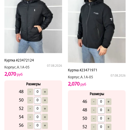
Куртка #23472124
07.08.2026
Корпус.А.1А-05
Куртка #23471971
2,070
руб
07.08.2026
Корпус.А.1А-05
2,070
Размеры
руб
48
-
+
Размеры
50
-
+
46
-
+
52
-
+
48
-
+
54
-
+
50
-
+
56
-
+
52
-
+