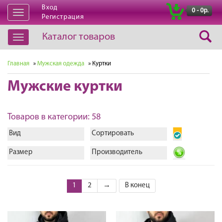
Вход
|
0 - 0р.
Открыть
Регистрация
навигацию
Каталог товаров
Открыть
навигацию
Главная
»
Мужская одежда
» Куртки
Мужские куртки
Товаров в категории: 58
Вид
Сортировать
Размер
Производитель
1
2
→
В конец