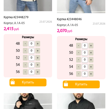
Куртка #23448279
Куртка #23448046
23.07.2026
Корпус.А.1А-05
23.07.2026
Корпус.А.1А-05
2,415
руб
2,070
руб
Размеры
Размеры
48
-
+
48
-
+
50
-
+
50
-
+
52
-
+
52
-
+
54
-
+
54
-
+
56
-
+
56
-
+
Купить
Купить