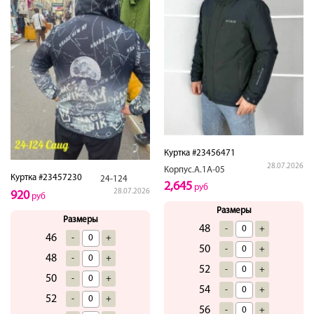
Куртка #23456471
28.07.2026
Корпус.А.1А-05
Куртка #23457230
24-124
2,645
руб
28.07.2026
920
руб
Размеры
Размеры
48
-
+
46
-
+
50
-
+
48
-
+
52
-
+
50
-
+
54
-
+
52
-
+
56
-
+