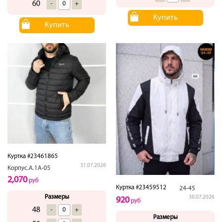
60
-
+
Купить
Купить
Куртка #23461865
31.07.2026
Корпус.А.1А-05
2,070
руб
Куртка #23459512
24-45
Размеры
30.07.2026
920
руб
48
-
+
Размеры