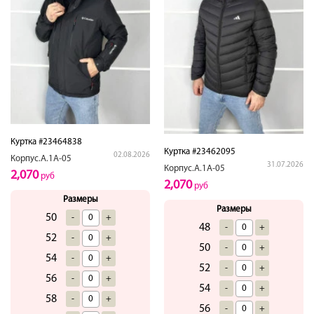
Куртка #23464838
Куртка #23462095
02.08.2026
Корпус.А.1А-05
31.07.2026
Корпус.А.1А-05
2,070
руб
2,070
руб
Размеры
Размеры
50
-
+
48
-
+
52
-
+
50
-
+
54
-
+
52
-
+
56
-
+
54
-
+
58
-
+
56
-
+