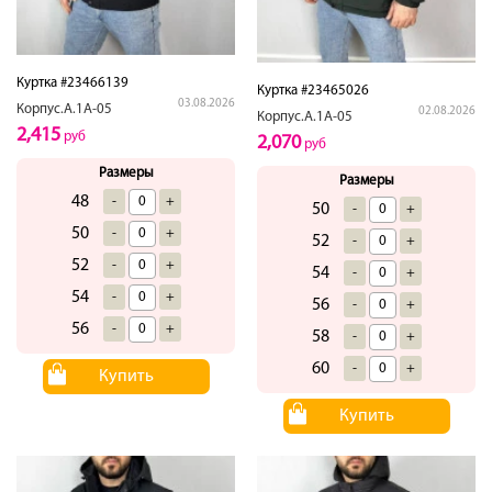
Куртка #23466139
Куртка #23465026
03.08.2026
Корпус.А.1А-05
02.08.2026
Корпус.А.1А-05
2,415
руб
2,070
руб
Размеры
Размеры
48
-
+
50
-
+
50
-
+
52
-
+
52
-
+
54
-
+
54
-
+
56
-
+
56
-
+
58
-
+
60
-
+
Купить
Купить