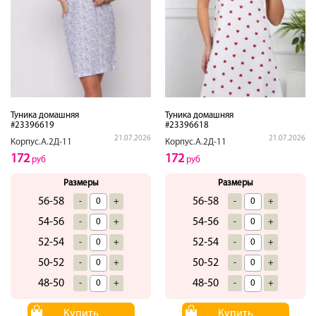
Туника домашняя
Туника домашняя
#23396619
#23396618
21.07.2026
21.07.2026
Корпус.А.2Д-11
Корпус.А.2Д-11
172
172
руб
руб
Размеры
Размеры
56-58
56-58
-
+
-
+
54-56
54-56
-
+
-
+
52-54
52-54
-
+
-
+
50-52
50-52
-
+
-
+
48-50
48-50
-
+
-
+
Купить
Купить