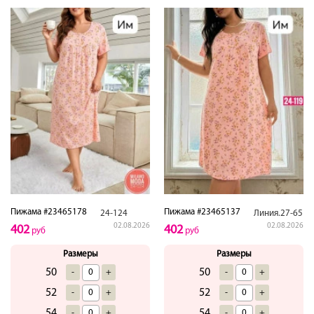
Пижама #23465178
Пижама #23465137
24-124
Линия.27-65
02.08.2026
02.08.2026
402
402
руб
руб
Размеры
Размеры
50
50
-
+
-
+
52
52
-
+
-
+
54
54
-
+
-
+