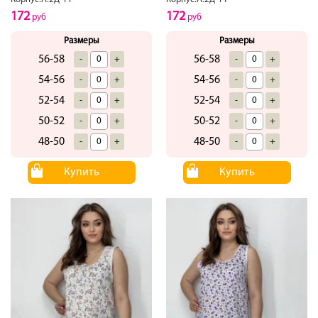
172
172
руб
руб
Размеры
Размеры
56-58
56-58
-
+
-
+
54-56
54-56
-
+
-
+
52-54
52-54
-
+
-
+
50-52
50-52
-
+
-
+
48-50
48-50
-
+
-
+
Купить
Купить