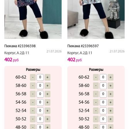
Пижама #23396598
Пижама #23396597
21.07.2026
21.07.2026
Корпус.А.2Д-11
Корпус.А.2Д-11
402
402
руб
руб
Размеры
Размеры
60-62
60-62
-
+
-
+
58-60
58-60
-
+
-
+
56-58
56-58
-
+
-
+
54-56
54-56
-
+
-
+
52-54
52-54
-
+
-
+
50-52
50-52
-
+
-
+
48-50
48-50
-
+
-
+