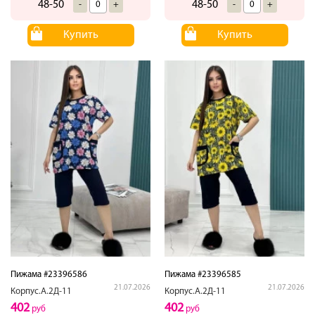
48-50
48-50
-
+
-
+
Купить
Купить
Пижама #23396586
Пижама #23396585
21.07.2026
21.07.2026
Корпус.А.2Д-11
Корпус.А.2Д-11
402
402
руб
руб