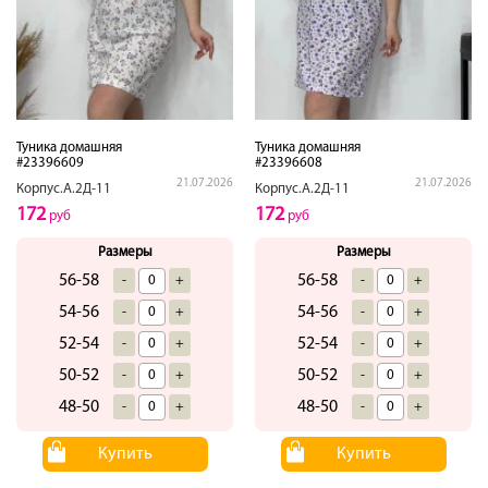
Туника домашняя
Туника домашняя
#23396609
#23396608
21.07.2026
21.07.2026
Корпус.А.2Д-11
Корпус.А.2Д-11
172
172
руб
руб
Размеры
Размеры
56-58
56-58
-
+
-
+
54-56
54-56
-
+
-
+
52-54
52-54
-
+
-
+
50-52
50-52
-
+
-
+
48-50
48-50
-
+
-
+
Купить
Купить