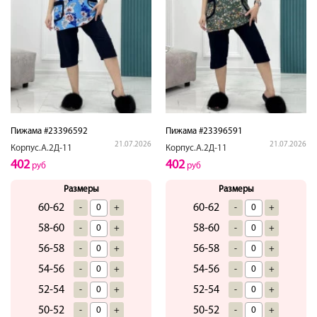
Пижама #23396592
Пижама #23396591
21.07.2026
21.07.2026
Корпус.А.2Д-11
Корпус.А.2Д-11
402
402
руб
руб
Размеры
Размеры
60-62
60-62
-
+
-
+
58-60
58-60
-
+
-
+
56-58
56-58
-
+
-
+
54-56
54-56
-
+
-
+
52-54
52-54
-
+
-
+
50-52
50-52
-
+
-
+