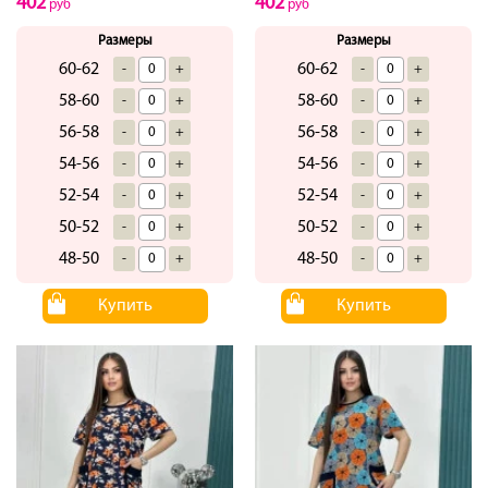
402
402
руб
руб
Размеры
Размеры
60-62
60-62
-
+
-
+
58-60
58-60
-
+
-
+
56-58
56-58
-
+
-
+
54-56
54-56
-
+
-
+
52-54
52-54
-
+
-
+
50-52
50-52
-
+
-
+
48-50
48-50
-
+
-
+
Купить
Купить