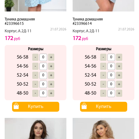
Туника домашняя
Туника домашняя
#23396615
#23396614
21.07.2026
21.07.2026
Корпус.А.2Д-11
Корпус.А.2Д-11
172
172
руб
руб
Размеры
Размеры
56-58
56-58
-
+
-
+
54-56
54-56
-
+
-
+
52-54
52-54
-
+
-
+
50-52
50-52
-
+
-
+
48-50
48-50
-
+
-
+
Купить
Купить