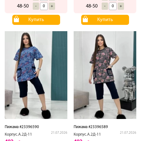
48-50
48-50
-
+
-
+
Купить
Купить
Пижама #23396590
Пижама #23396589
21.07.2026
21.07.2026
Корпус.А.2Д-11
Корпус.А.2Д-11