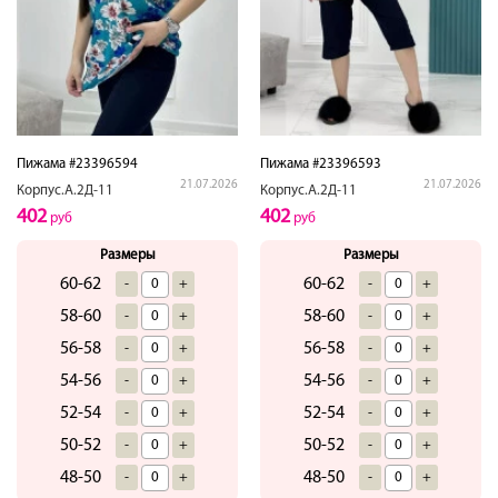
Пижама #23396594
Пижама #23396593
21.07.2026
21.07.2026
Корпус.А.2Д-11
Корпус.А.2Д-11
402
402
руб
руб
Размеры
Размеры
60-62
60-62
-
+
-
+
58-60
58-60
-
+
-
+
56-58
56-58
-
+
-
+
54-56
54-56
-
+
-
+
52-54
52-54
-
+
-
+
50-52
50-52
-
+
-
+
48-50
48-50
-
+
-
+