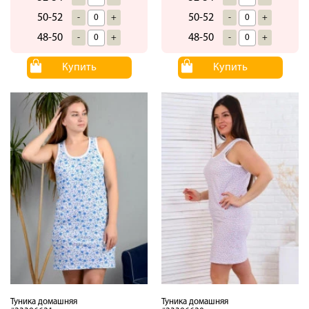
50-52
50-52
-
+
-
+
48-50
48-50
-
+
-
+
Купить
Купить
Туника домашняя
Туника домашняя