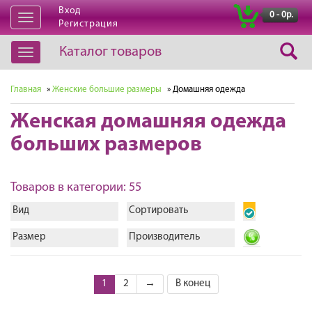
Вход
|
0 - 0р.
Открыть
Регистрация
навигацию
Каталог товаров
Открыть
навигацию
Главная
»
Женские большие размеры
» Домашняя одежда
Женская домашняя одежда
больших размеров
Товаров в категории: 55
Вид
Сортировать
Размер
Производитель
1
2
→
В конец