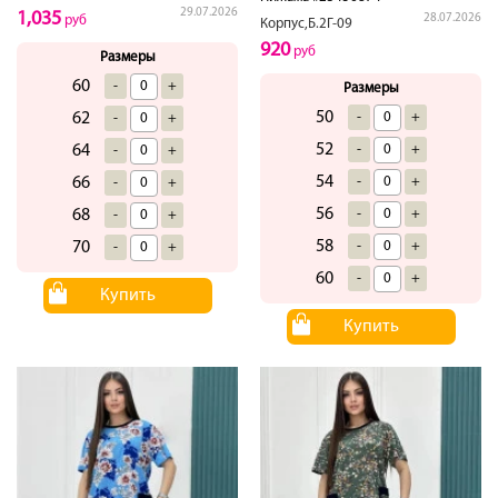
29.07.2026
1,035
28.07.2026
руб
Корпус,Б.2Г-09
920
руб
Размеры
60
-
+
Размеры
50
-
+
62
-
+
52
-
+
64
-
+
54
-
+
66
-
+
56
-
+
68
-
+
58
-
+
70
-
+
60
-
+
Купить
Купить