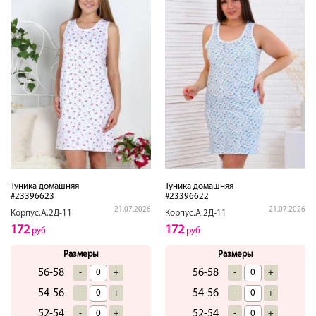
Туника домашняя
Туника домашняя
#23396623
#23396622
21.07.2026
21.07.2026
Корпус.А.2Д-11
Корпус.А.2Д-11
172
172
руб
руб
Размеры
Размеры
56-58
56-58
-
+
-
+
54-56
54-56
-
+
-
+
52-54
52-54
-
+
-
+