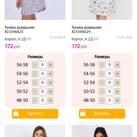
Туника домашняя
Туника домашняя
#23396625
#23396624
21.07.2026
21.07.2026
Корпус.А.2Д-11
Корпус.А.2Д-11
172
172
руб
руб
Размеры
Размеры
56-58
56-58
-
+
-
+
54-56
54-56
-
+
-
+
52-54
52-54
-
+
-
+
50-52
50-52
-
+
-
+
48-50
48-50
-
+
-
+
Купить
Купить