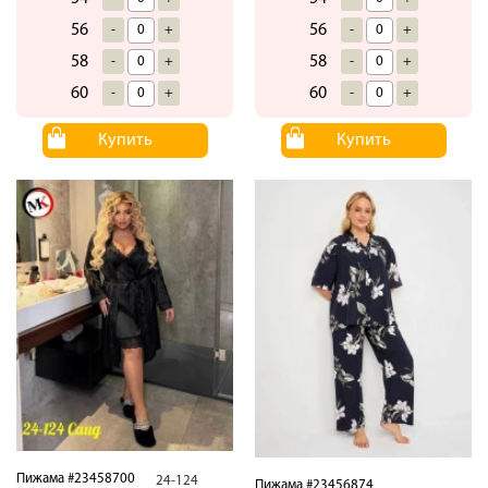
56
56
-
+
-
+
58
58
-
+
-
+
60
60
-
+
-
+
Купить
Купить
Пижама #23458700
24-124
Пижама #23456874