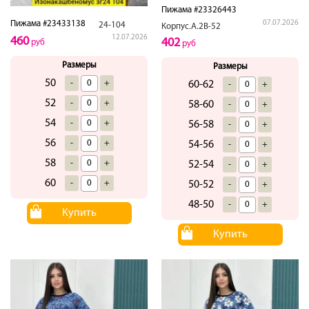
Пижама #23326443
Пижама #23433138
07.07.2026
24-104
Корпус.А.2В-52
12.07.2026
460
402
руб
руб
Размеры
Размеры
50
-
+
60-62
-
+
52
-
+
58-60
-
+
54
-
+
56-58
-
+
56
-
+
54-56
-
+
58
-
+
52-54
-
+
60
-
+
50-52
-
+
48-50
-
+
Купить
Купить