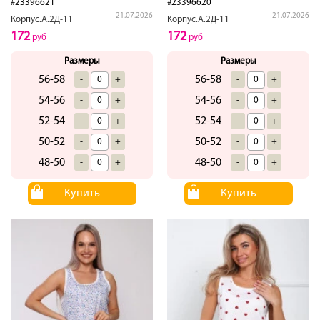
#23396621
#23396620
21.07.2026
21.07.2026
Корпус.А.2Д-11
Корпус.А.2Д-11
172
172
руб
руб
Размеры
Размеры
56-58
56-58
-
+
-
+
54-56
54-56
-
+
-
+
52-54
52-54
-
+
-
+
50-52
50-52
-
+
-
+
48-50
48-50
-
+
-
+
Купить
Купить