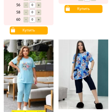
56
-
+
Купить
58
-
+
60
-
+
Купить