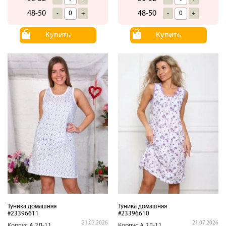
48-50
48-50
-
+
-
+
Купить
Купить
Туника домашняя
Туника домашняя
#23396611
#23396610
21.07.2026
21.07.2026
Корпус.А.2Д-11
Корпус.А.2Д-11