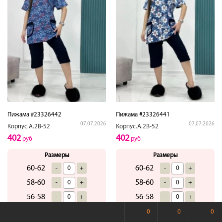
Пижама #23326442
Пижама #23326441
07.07.2026
07.07.2026
Корпус.А.2В-52
Корпус.А.2В-52
402
402
руб
руб
Размеры
Размеры
60-62
60-62
-
+
-
+
58-60
58-60
-
+
-
+
56-58
56-58
-
+
-
+
54-56
54-56
-
+
-
+
0
0
0