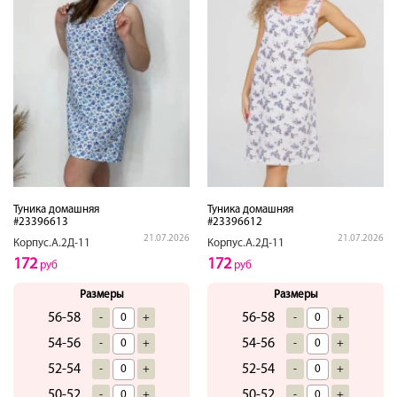
Туника домашняя
Туника домашняя
#23396613
#23396612
21.07.2026
21.07.2026
Корпус.А.2Д-11
Корпус.А.2Д-11
172
172
руб
руб
Размеры
Размеры
56-58
56-58
-
+
-
+
54-56
54-56
-
+
-
+
52-54
52-54
-
+
-
+
50-52
50-52
-
+
-
+