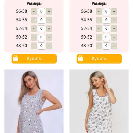
Размеры
Размеры
56-58
56-58
-
+
-
+
54-56
54-56
-
+
-
+
52-54
52-54
-
+
-
+
50-52
50-52
-
+
-
+
48-50
48-50
-
+
-
+
Купить
Купить