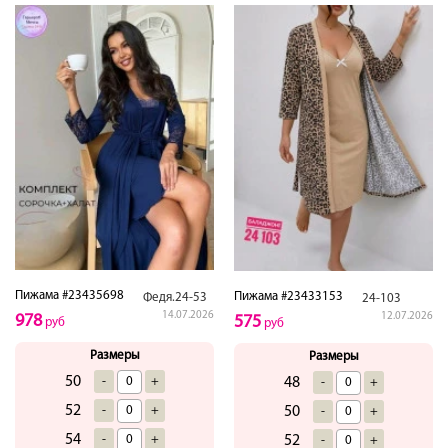
Пижама #23435698
Пижама #23433153
Федя.24-53
24-103
14.07.2026
12.07.2026
978
575
руб
руб
Размеры
Размеры
50
-
+
48
-
+
52
-
+
50
-
+
54
-
+
52
-
+