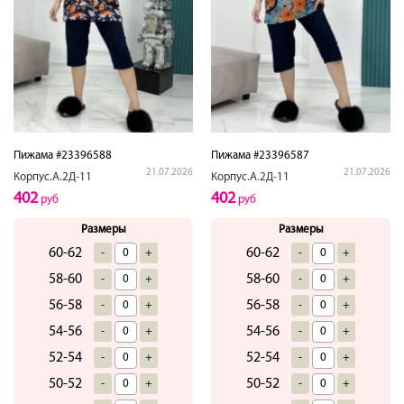
Пижама #23396588
Пижама #23396587
21.07.2026
21.07.2026
Корпус.А.2Д-11
Корпус.А.2Д-11
402
402
руб
руб
Размеры
Размеры
60-62
60-62
-
+
-
+
58-60
58-60
-
+
-
+
56-58
56-58
-
+
-
+
54-56
54-56
-
+
-
+
52-54
52-54
-
+
-
+
50-52
50-52
-
+
-
+