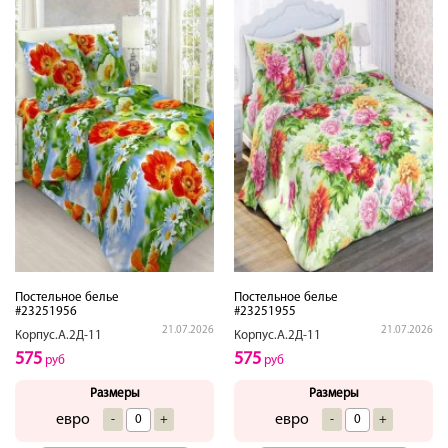
Постельное белье
Постельное белье
#23251956
#23251955
21.07.2026
21.07.2026
Корпус.А.2Д-11
Корпус.А.2Д-11
575
575
руб
руб
Размеры
Размеры
евро
евро
-
+
-
+