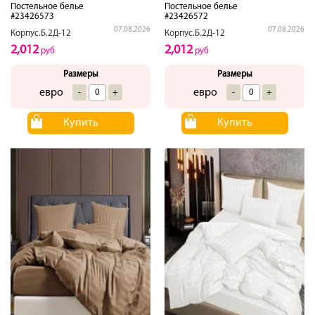
Постельное белье
Постельное белье
#23426573
#23426572
07.08.2026
07.08.2026
Корпус.Б.2Д-12
Корпус.Б.2Д-12
2,012
2,012
руб
руб
Размеры
Размеры
евро
евро
-
+
-
+
Купить
Купить