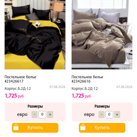
Постельное белье
Постельное белье
#23426617
#23426616
07.08.2026
07.08.2026
Корпус.Б.2Д-12
Корпус.Б.2Д-12
1,725
1,725
руб
руб
Размеры
Размеры
евро
евро
-
+
-
+
Купить
Купить