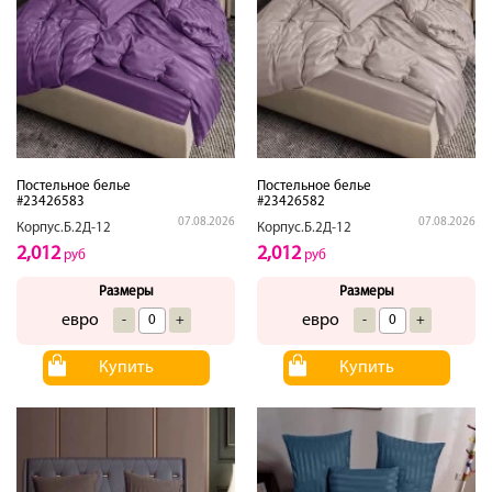
Постельное белье
Постельное белье
#23426583
#23426582
07.08.2026
07.08.2026
Корпус.Б.2Д-12
Корпус.Б.2Д-12
2,012
2,012
руб
руб
Размеры
Размеры
евро
евро
-
+
-
+
Купить
Купить