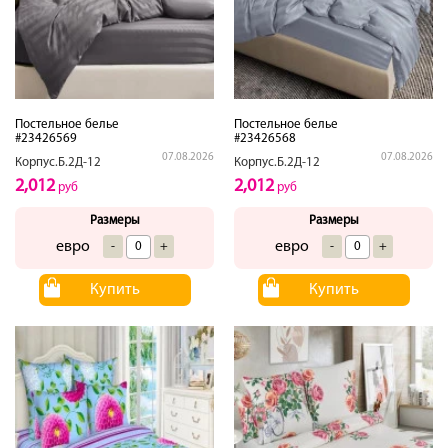
Постельное белье
Постельное белье
#23426569
#23426568
07.08.2026
07.08.2026
Корпус.Б.2Д-12
Корпус.Б.2Д-12
2,012
2,012
руб
руб
Размеры
Размеры
евро
евро
-
+
-
+
Купить
Купить