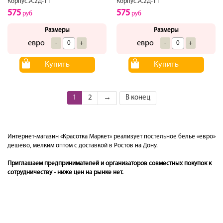
Корпус.А.2Д-11
Корпус.А.2Д-11
575
575
руб
руб
Размеры
Размеры
евро
евро
-
+
-
+
Купить
Купить
1
2
→
В конец
Интернет-магазин «Красотка Маркет» реализует постельное белье «евро»
дешево, мелким оптом с доставкой в Ростов на Дону.
Приглашаем предпринимателей и организаторов совместных покупок к
сотрудничеству - ниже цен на рынке нет.