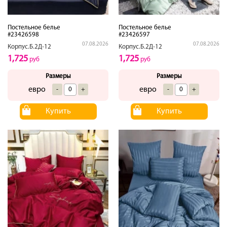
Постельное белье
Постельное белье
#23426598
#23426597
07.08.2026
07.08.2026
Корпус.Б.2Д-12
Корпус.Б.2Д-12
1,725
1,725
руб
руб
Размеры
Размеры
евро
евро
-
+
-
+
Купить
Купить