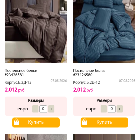
Постельное белье
Постельное белье
#23426581
#23426580
07.08.2026
07.08.2026
Корпус.Б.2Д-12
Корпус.Б.2Д-12
2,012
2,012
руб
руб
Размеры
Размеры
евро
евро
-
+
-
+
Купить
Купить