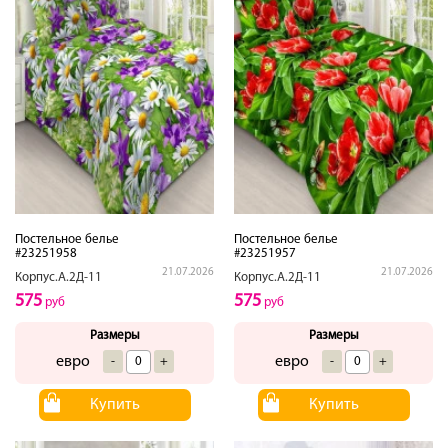
Постельное белье
Постельное белье
#23251958
#23251957
21.07.2026
21.07.2026
Корпус.А.2Д-11
Корпус.А.2Д-11
575
575
руб
руб
Размеры
Размеры
евро
евро
-
+
-
+
Купить
Купить