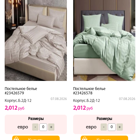
Постельное белье
Постельное белье
#23426579
#23426578
07.08.2026
07.08.2026
Корпус.Б.2Д-12
Корпус.Б.2Д-12
2,012
2,012
руб
руб
Размеры
Размеры
евро
евро
-
+
-
+