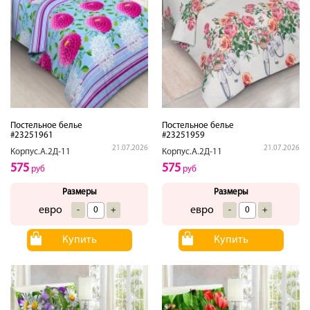
Постельное белье
Постельное белье
#23251961
#23251959
21.07.2026
21.07.2026
Корпус.А.2Д-11
Корпус.А.2Д-11
575
575
руб
руб
Размеры
Размеры
евро
евро
-
+
-
+
Купить
Купить