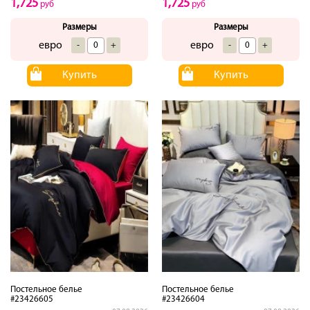
1,725
1,725
руб
руб
Размеры
Размеры
евро
евро
-
+
-
+
Купить
Купить
Постельное белье
Постельное белье
#23426605
#23426604