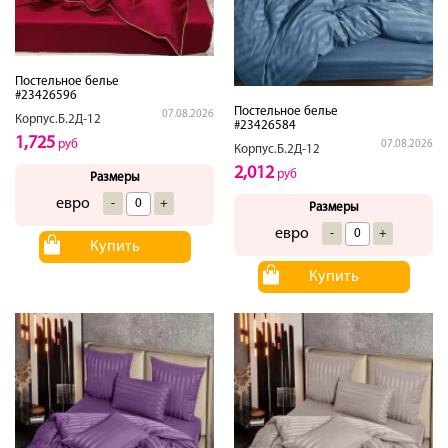
Постельное белье
#23426596
Постельное белье
07.08.2026
Корпус.Б.2Д-12
#23426584
1,725
руб
07.08.2026
Корпус.Б.2Д-12
2,012
руб
Размеры
евро
-
+
Размеры
евро
-
+
Купить
Купить