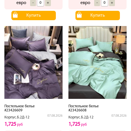
евро
евро
-
+
-
+
Купить
Купить
Постельное белье
Постельное белье
#23426609
#23426608
07.08.2026
07.08.2026
Корпус.Б.2Д-12
Корпус.Б.2Д-12
1,725
1,725
руб
руб