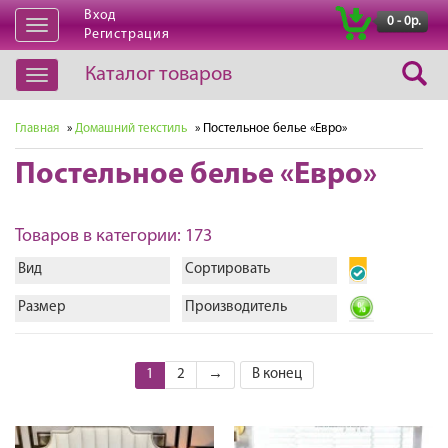
Вход
|
0 - 0р.
Открыть
Регистрация
навигацию
Каталог товаров
Открыть
навигацию
Главная
»
Домашний текстиль
» Постельное белье «Евро»
Постельное белье «Евро»
Товаров в категории: 173
Вид
Сортировать
Размер
Производитель
1
2
→
В конец