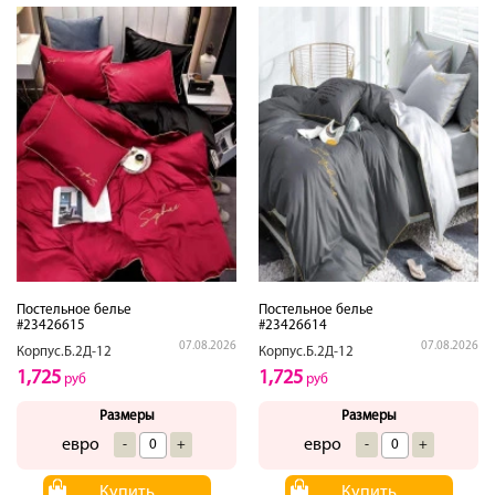
Постельное белье
Постельное белье
#23426615
#23426614
07.08.2026
07.08.2026
Корпус.Б.2Д-12
Корпус.Б.2Д-12
1,725
1,725
руб
руб
Размеры
Размеры
евро
евро
-
+
-
+
Купить
Купить