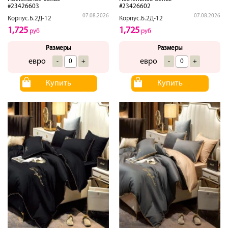
#23426603
#23426602
07.08.2026
07.08.2026
Корпус.Б.2Д-12
Корпус.Б.2Д-12
1,725
1,725
руб
руб
Размеры
Размеры
евро
евро
-
+
-
+
Купить
Купить