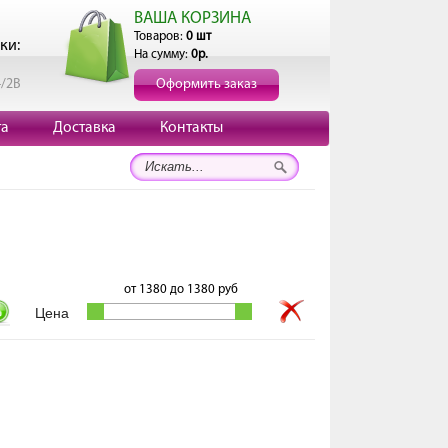
ВАША КОРЗИНА
Товаров:
0 шт
ки:
На сумму:
0р.
4/2В
Оформить заказ
та
Доставка
Контакты
от
1380
до
1380
руб