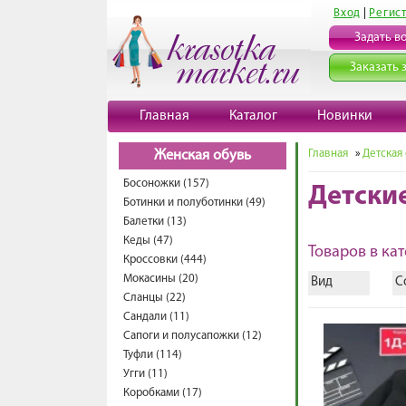
Вход
|
Регис
Задать в
Заказать 
Главная
Каталог
Новинки
Главная
»
Детская
Женская обувь
Босоножки (157)
Детски
Ботинки и полуботинки (49)
Балетки (13)
Кеды (47)
Товаров в кат
Кроссовки (444)
Мокасины (20)
Вид
С
Сланцы (22)
Сандали (11)
Сапоги и полусапожки (12)
Туфли (114)
Угги (11)
Коробками (17)