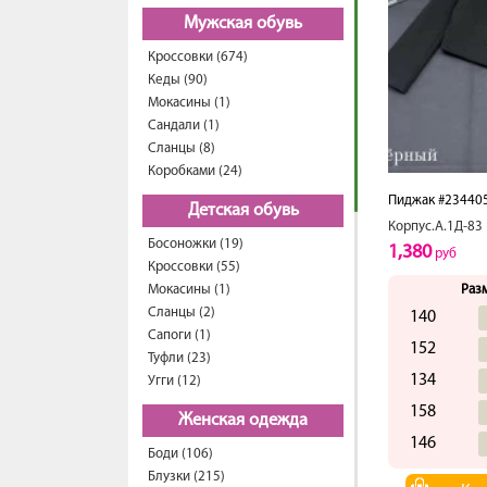
Мужская обувь
Кроссовки (674)
Кеды (90)
Мокасины (1)
Сандали (1)
Сланцы (8)
Коробками (24)
Пиджак #23440
Детская обувь
Корпус.А.1Д-83
Босоножки (19)
1,380
руб
Кроссовки (55)
Мокасины (1)
Раз
Сланцы (2)
140
Сапоги (1)
152
Туфли (23)
134
Угги (12)
158
Женская одежда
146
Боди (106)
Блузки (215)