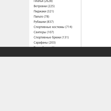
Платья (2628)
Ветровки (225)
Пиджаки (321)
Пальто (78)
Рубашки (837)
Спортивные костюмы (714)
Свитеры (107)
Спортивные брюки (131)
Сарафаны (203)
Термобелье (2)
Трусы (44)
Туники (217)
Толстовки (584)
Топы (166)
Футболки (1562)
Фартуки (3)
Халаты (16)
Шарфы и платки (51)
Шорты (463)
Штаны (699)
Юбки (310)
Плащи (9)