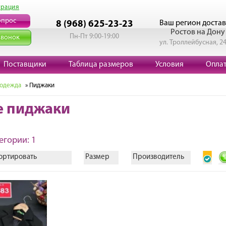
трация
опрос
Ваш регион достав
8 (968) 625-23-23
Ростов на Дону
Пн-Пт 9:00-19:00
звонок
ул. Троллейбусная, 2
Поставщики
Таблица размеров
Условия
Опла
 одежда
» Пиджаки
е пиджаки
егории: 1
ортировать
Размер
Производитель