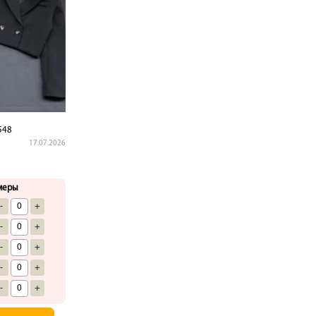
548
17.07.2026
меры
-
+
-
+
-
+
-
+
-
+